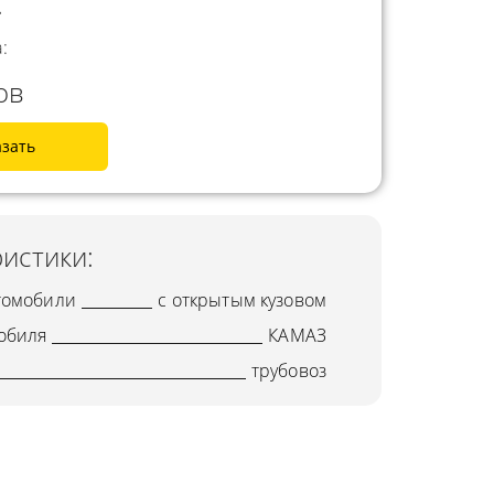
.
:
ов
азать
истики:
томобили
с открытым кузовом
обиля
КАМАЗ
трубовоз