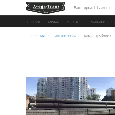
Ваш город:
Шымкент
ГЛАВНАЯ
ТАРИФЫ
УСЛУГИ
ДОПОЛНИТЕЛЬН
Главная
Наш автопарк
КамАЗ трубовоз
АРЕНДА АВТОБУСА
ПЕРЕВОЗК
ГРУЗОВОЙ ТРАНСПОРТ С
"ЭКСПРЕС
КОНИКОМ
ПЕРЕВОЗК
АРЕНДА ТРОЛЛЕЙГРУЗА
АРЕНДА А
ТЕХНИКА С
АВИАПЕР
ГИДРОБОРТАМИ
ГРУЗОВ
ГРУЗОВАЯ ТЕХНИКА
ЗАКАЗАТЬ
РАЗНОЙ ПОГРУЗКИ
ДОСТАВКА
ПЕРЕВОЗКА ТРУБ
АДРЕСА
АРЕНДА БУЛЬДОЗЕРА
ЛОГИСТИ