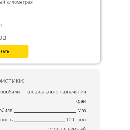
й километраж:
.
:
ов
азать
истики:
томобили
специального назначения
кран
обиля
Маз
ность
100 тонн
грузоподъемный