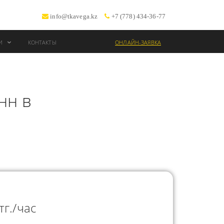
info@tkavega.kz
+7 (778) 434-36-77
ИИ
КОНТАКТЫ
ОНЛАЙН-ЗАЯВКА
ВОЗКИ
нн в
Т
тг./час