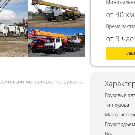
Минимальны
СНГ
АВЛЕНИЕ
от 40 км
ГОРОДСКИЕ
ТОРА
АВТОГРУЗОПЕРЕВОЗКИ
Время заказа
УРНЫЕ ПЕРЕВОЗКИ
МЕЖДУГОРОДНЫЕ
от 3 час
А ЩЕБНЯ
АВТОГРУЗОПЕРЕВОЗКИ
А МУКИ
Зак
ПЕРЕВОЗКИ В БЕЛАРУСЬ
ТЬ РАССТОЯНИЕ
ПЕРЕВОЗКИ В
А УГЛЯ
УЗБЕКИСТАН
оительно-монтажных, погрузочно-
Характер
РУЗА
КА КИСЛОРОДНЫХ
Грузовые ав
В
Тип кузова
А ГАЗА
Марка автом
А ОПАСНОГО ГРУЗА
Грузоподъем
Вид
А