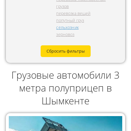
грузов
перевозка вещей
попутный груз
сельхозник
зерновоз
Сбросить фильтры
Грузовые автомобили 3
метра полуприцеп в
Шымкенте