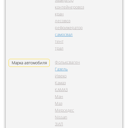
эвакуатор
контейнеровоз
кран
лесовоз
рефрижератор
самосвал
тент
трал
Фольксваген
Марка автомобиля
Газель
Ивеко
Камаз
КАМАЗ
Ман
Маз
Мерседес
Nissan
ЗИЛ