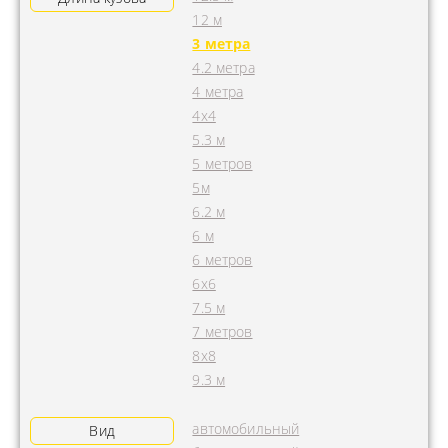
12 м
3 метра
4.2 метра
4 метра
4x4
5.3 м
5 метров
5м
6.2 м
6 м
6 метров
6х6
7.5 м
7 метров
8х8
9.3 м
автомобильный
Вид