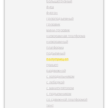
большегрузный
фура
фургон
грузоподъемный
грузовик
мини-грузовик
низкорамная платформа
низкорамный
платформа
подъемный
полуприцеп
прицеп
раздвижной
с холодильником
с лебедкой
с манипулятором
с подъемником
со сдвижной платформой
тент