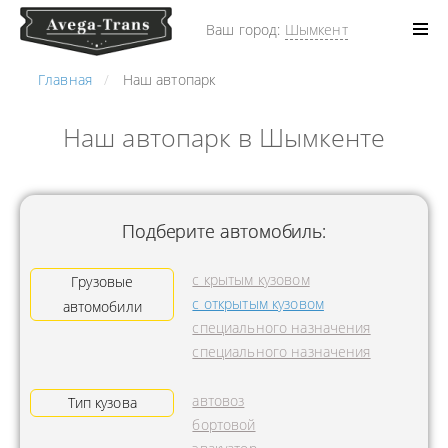
Ваш город:
Шымкент
Главная
Наш автопарк
Наш автопарк в Шымкенте
Подберите автомобиль:
с крытым кузовом
Грузовые
с открытым кузовом
автомобили
специального назначения
специального назначения
автовоз
Тип кузова
бортовой