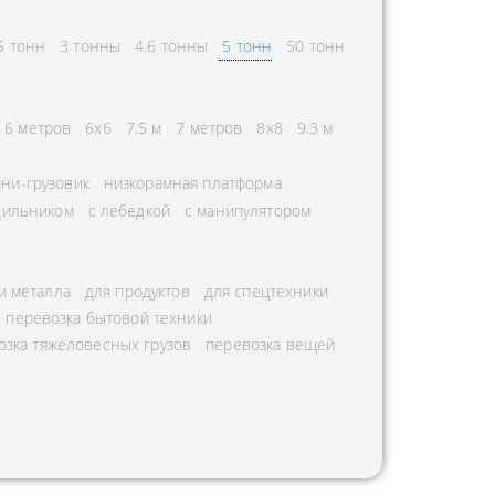
5 тонн
3 тонны
4.6 тонны
5 тонн
50 тонн
6 метров
6х6
7.5 м
7 метров
8х8
9.3 м
ни-грузовик
низкорамная платформа
дильником
с лебедкой
с манипулятором
и металла
для продуктов
для спецтехники
перевозка бытовой техники
озка тяжеловесных грузов
перевозка вещей