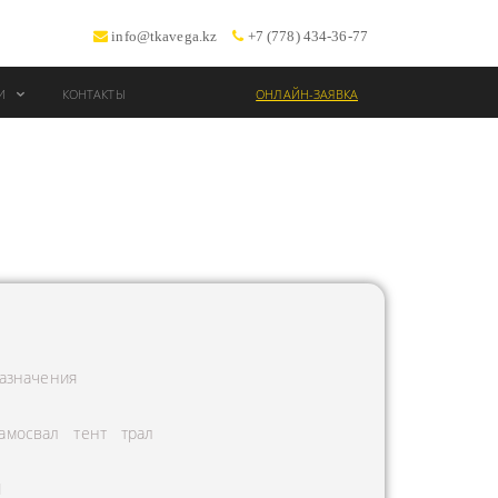
info@tkavega.kz
+7 (778) 434-36-77
ИИ
КОНТАКТЫ
ОНЛАЙН-ЗАЯВКА
ВОЗКИ
Т
азначения
амосвал
тент
трал
Л