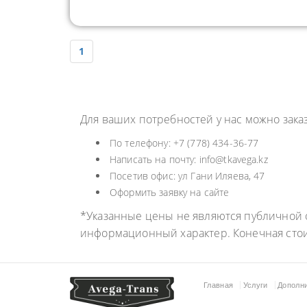
1
Для ваших потребностей у нас можно зака
По телефону: +7 (778) 434-36-77
Написать на почту: info@tkavega.kz
Посетив офис: ул Гани Иляева, 47
Оформить заявку на сайте
*Указанные цены не являются публичной о
информационный характер. Конечная сто
Главная
Услуги
Дополн