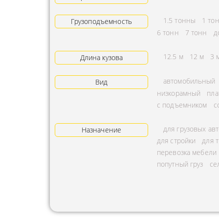
АРЕНДА ТРАКТОРА
ПРЕДОСТ
1.5 тонны
1 то
Грузоподъемность
УСЛУГИ АВТОКРАНА
ЭКСПЕДИ
6 тонн
7 тонн
д
ЗАКАЗ МАНИПУЛЯТОРА
ТЕМПЕРАТ
12.5 м
12 м
3 
Длина кузова
АВИАПЕРЕВОЗКА
ПЕРЕВОЗК
автомобильный
Вид
АВТОМОБИЛЬНЫЕ
ПЕРЕВОЗК
низкорамный
пла
ГРУЗОПЕРЕВОЗКИ
РАССЧИТА
с подъемником
с
МУЛЬТИМОДАЛЬНЫЕ
ПЕРЕВОЗК
для грузовых ав
ПЕРЕВОЗКИ
Назначение
ОХРАНА Г
для стройки
для 
АВТОПЕРЕВОЗКИ
ПЕРЕВОЗ
перевозка мебели
СБОРНОГО ГРУЗА
попутный груз
се
БАЛЛОНО
ДОСТАВКА
ПЕРЕВОЗК
НЕГАБАРИТНЫХ ГРУЗОВ
ПЕРЕВОЗК
ЖЕЛЕЗНОДОРОЖНЫЕ
ПЕРЕВОЗК