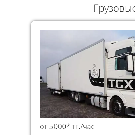
ГРУЗОПЕРЕВОЗКИ
Грузовы
НЕФТЕПР
ИНДИВИДУАЛЬНЫЕ
ПЕРЕВОЗК
ГРУЗОПЕРЕВОЗКИ
КОНТЕЙНЕРНЫЕ
ПЕРЕВОЗКИ
от 5000* тг./час