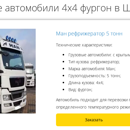
е автомобили 4x4 фургон в 
ОДУКТОВ
А ПРОПАНА
Ман рефрижератор 5 тонн
Технические характеристики:
Грузовые автомобили: с крытым
Тип кузова: рефрижератор;
Марка автомобиля: Ман;
Грузоподъемность: 5 тонн;
Длина кузова: 4x4;
Вид: фургон;
Автомобиль подходит для перевозки 
определенного температурного реж
Заказать