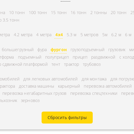
СНГ
АВЛЕНИЕ
нна
10 тонн
100 тонн
15 тонн
16 тонн
2 тонны
20 тонн
2
ГОРОДСКИЕ
ТОРА
о 3.5 тонн
АВТОГРУЗОПЕРЕВОЗКИ
УРНЫЕ ПЕРЕВОЗКИ
МЕЖДУГОРОДНЫЕ
метра
4.2 метра
4 метра
4x4
5.3 м
5 метров
5м
6.2 м
6 м
А ЩЕБНЯ
АВТОГРУЗОПЕРЕВОЗКИ
большегрузный
фура
фургон
грузоподъемный
грузовик
ми
А МУКИ
ПЕРЕВОЗКИ В БЕЛАРУСЬ
тформа
подъемный
полуприцеп
прицеп
раздвижной
с холо
ТЬ РАССТОЯНИЕ
ПЕРЕВОЗКИ В
о сдвижной платформой
тент
трактор
трубовоз
А УГЛЯ
УЗБЕКИСТАН
томобилей
для легковых автомобилей
для монтажа
для погрузк
РУЗА
трактора
доставка машины
карьерный
перевозка автомобилей
КА КИСЛОРОДНЫХ
перевозка негабаритных грузов
перевозка спецтехники
перев
льхозник
зерновоз
В
А ГАЗА
Сбросить фильтры
А ОПАСНОГО ГРУЗА
А