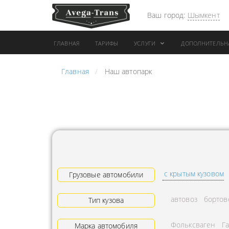
Ваш город:
Шымкент
ГЛАВНАЯ
ТАРИФЫ
УСЛУГИ
ДОПОЛНИТЕЛЬН
Главная
Наш автопарк
АРЕНДА АВТОБУСА
ПЕРЕВОЗК
ГРУЗОВОЙ ТРАНСПОРТ С
"ЭКСПРЕС
КОНИКОМ
ПЕРЕВОЗК
АРЕНДА ТРОЛЛЕЙГРУЗА
АРЕНДА А
ТЕХНИКА С
АВИАПЕР
ГИДРОБОРТАМИ
ГРУЗОВ
с крытым кузовом
ГРУЗОВАЯ ТЕХНИКА
Грузовые автомобили
ЗАКАЗАТЬ
РАЗНОЙ ПОГРУЗКИ
ДОСТАВКА
автовоз
бортов
Тип кузова
ПЕРЕВОЗКА ТРУБ
АДРЕСА
Фольксваген
Г
АРЕНДА БУЛЬДОЗЕРА
Марка автомобиля
ЛОГИСТИ