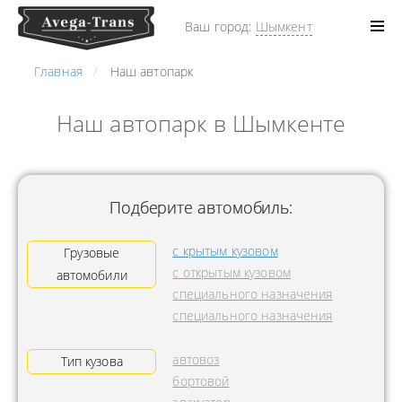
Ваш город:
Шымкент
Главная
Наш автопарк
Наш автопарк в Шымкенте
Подберите автомобиль:
с крытым кузовом
Грузовые
с открытым кузовом
автомобили
специального назначения
специального назначения
автовоз
Тип кузова
бортовой