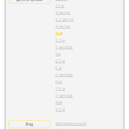
12 м
3 метра
4.2 метра
4 метра
4x4
5.3 м
5 метров
5м
6.2 м
6 м
6 метров
6х6
7.5 м
7 метров
8х8
9.3 м
автомобильный
Вид