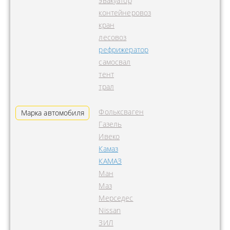
эвакуатор
контейнеровоз
кран
лесовоз
рефрижератор
самосвал
тент
трал
Фольксваген
Марка автомобиля
Газель
Ивеко
Камаз
КАМАЗ
Ман
Маз
Мерседес
Nissan
ЗИЛ