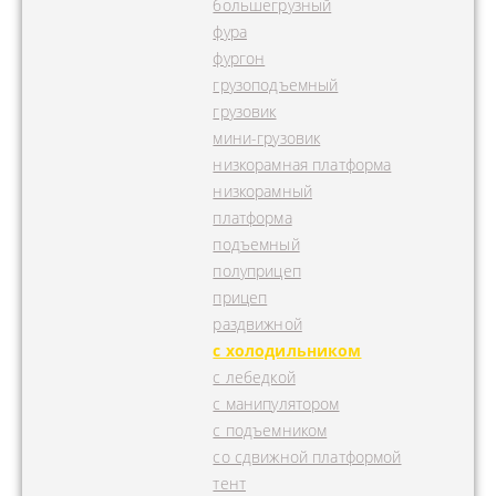
большегрузный
фура
фургон
грузоподъемный
грузовик
мини-грузовик
низкорамная платформа
низкорамный
платформа
подъемный
полуприцеп
прицеп
раздвижной
с холодильником
с лебедкой
с манипулятором
с подъемником
со сдвижной платформой
тент