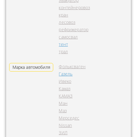
эвакуатор
контейнеровоз
кран
лесовоз
рефрижератор
самосвал
тент
трал
Фольксваген
Марка автомобиля
Газель
Ивеко
Камаз
КАМАЗ
Ман
Маз
Мерседес
Nissan
ЗИЛ