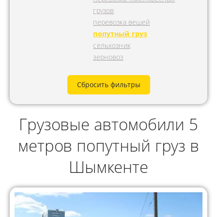
грузов
перевозка вещей
попутный груз
сельхозник
зерновоз
Сбросить фильтры
Грузовые автомобили 5
метров попутный груз в
Шымкенте