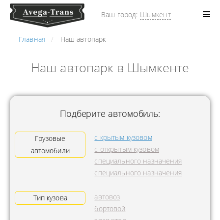
Ваш город:
Шымкент
Главная
Наш автопарк
Наш автопарк в Шымкенте
Подберите автомобиль:
с крытым кузовом
Грузовые
с открытым кузовом
автомобили
специального назначения
специального назначения
автовоз
Тип кузова
бортовой