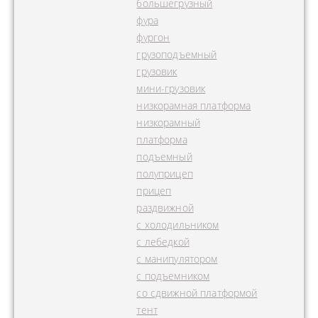
большегрузный
фура
фургон
грузоподъемный
грузовик
мини-грузовик
низкорамная платформа
низкорамный
платформа
подъемный
полуприцеп
прицеп
раздвижной
с холодильником
с лебедкой
с манипулятором
с подъемником
со сдвижной платформой
тент