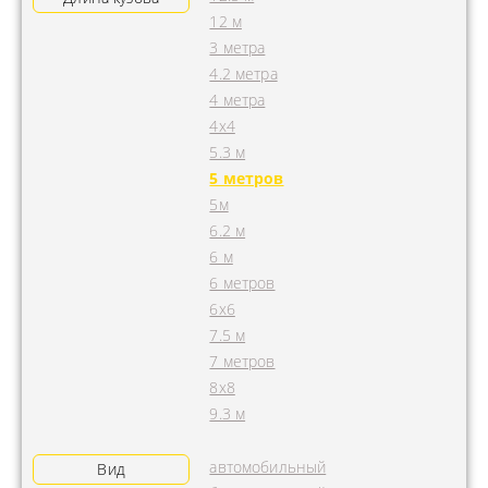
12 м
3 метра
4.2 метра
4 метра
4x4
5.3 м
5 метров
5м
6.2 м
6 м
6 метров
6х6
7.5 м
7 метров
8х8
9.3 м
автомобильный
Вид