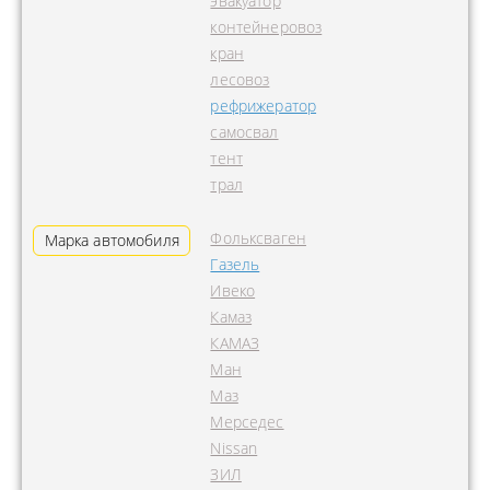
эвакуатор
контейнеровоз
кран
лесовоз
рефрижератор
самосвал
тент
трал
Фольксваген
Марка автомобиля
Газель
Ивеко
Камаз
КАМАЗ
Ман
Маз
Мерседес
Nissan
ЗИЛ