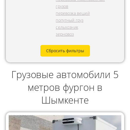
грузов
перевозка вещей
попутный груз
сельхозник
зерновоз
Сбросить фильтры
Грузовые автомобили 5
метров фургон в
Шымкенте