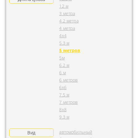
12 м
3 метра
4.2 метра
4 метра
4x4
5.3 м
5 метров
5м
6.2 м
6 м
6 метров
6х6
7.5 м
7 метров
8х8
9.3 м
автомобильный
Вид