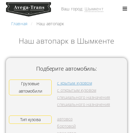
Ваш город:
Шымкент
Главная
Наш автопарк
Наш автопарк в Шымкенте
Подберите автомобиль:
с крытым кузовом
Грузовые
с открытым кузовом
автомобили
специального назначения
специального назначения
автовоз
Тип кузова
бортовой