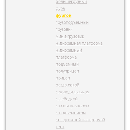
большегрузный
фура
фургон
грузоподъемный
грузовик
мини-грузовик
низкорамная платформа
низкорамный
платформа
подъемный
полуприцеп
прицеп
раздвижной
с холодильником
с лебедкой
с манипулятором
с подъемником
со сдвижной платформой
тент