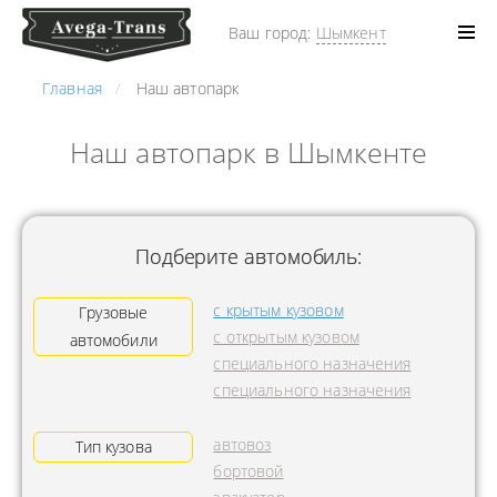
Ваш город:
Шымкент
Главная
Наш автопарк
Наш автопарк в Шымкенте
Подберите автомобиль:
с крытым кузовом
Грузовые
с открытым кузовом
автомобили
специального назначения
специального назначения
автовоз
Тип кузова
бортовой