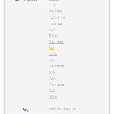
12 м
3 метра
4.2 метра
4 метра
4x4
5.3 м
5 метров
5м
6.2 м
6 м
6 метров
6х6
7.5 м
7 метров
8х8
9.3 м
автомобильный
Вид