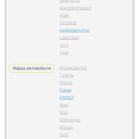
эвакуатор
контейнеровоз
кран
лесовоз
рефрижератор
самосвал
тент
трал
Фольксваген
Марка автомобиля
Газель
Ивеко
Камаз
КАМАЗ
Ман
Маз
Мерседес
Nissan
ЗИЛ