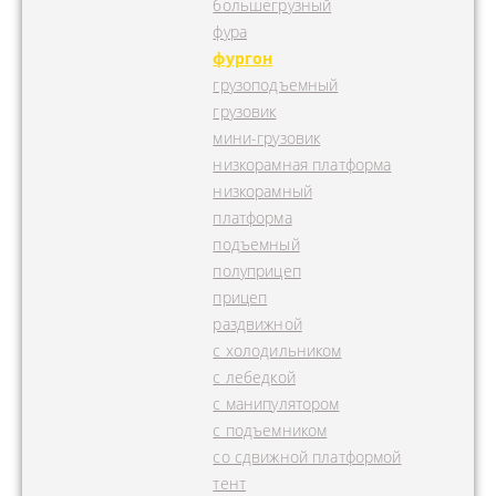
большегрузный
фура
фургон
грузоподъемный
грузовик
мини-грузовик
низкорамная платформа
низкорамный
платформа
подъемный
полуприцеп
прицеп
раздвижной
с холодильником
с лебедкой
с манипулятором
с подъемником
со сдвижной платформой
тент