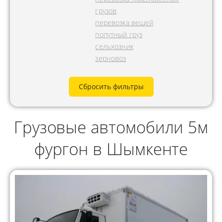
грузов
перевозка вещей
попутный груз
сельхозник
зерновоз
Сбросить фильтры
Грузовые автомобили 5м
фургон в Шымкенте