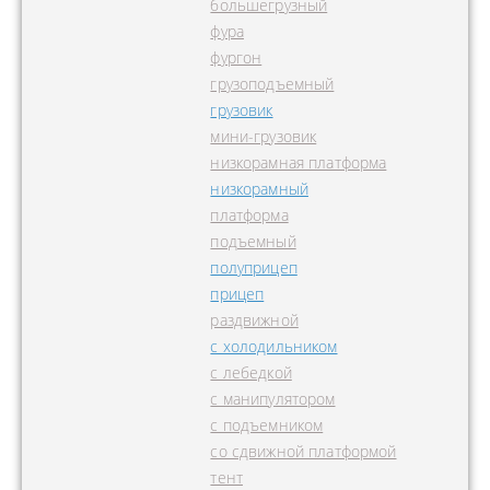
большегрузный
фура
фургон
грузоподъемный
грузовик
мини-грузовик
низкорамная платформа
низкорамный
платформа
подъемный
полуприцеп
прицеп
раздвижной
с холодильником
с лебедкой
с манипулятором
с подъемником
со сдвижной платформой
тент