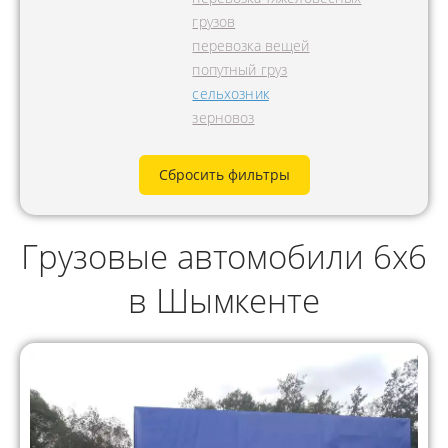
грузов
перевозка вещей
попутный груз
сельхозник
зерновоз
Сбросить фильтры
Грузовые автомобили 6х6
в Шымкенте