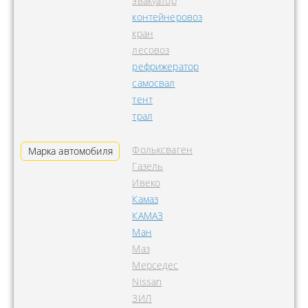
эвакуатор
контейнеровоз
кран
лесовоз
рефрижератор
самосвал
тент
трал
Фольксваген
Марка автомобиля
Газель
Ивеко
Камаз
КАМАЗ
Ман
Маз
Мерседес
Nissan
ЗИЛ