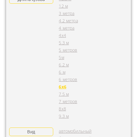
12 м
3 метра
4.2 метра
4 метра
4x4
5.3 м
5 метров
5м
6.2 м
6 м
6 метров
6х6
7.5 м
7 метров
8х8
9.3 м
автомобильный
Вид