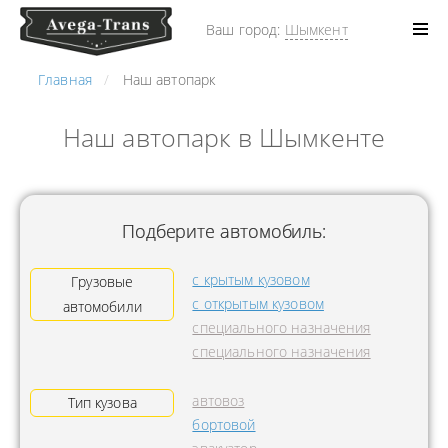
Ваш город:
Шымкент
Главная
Наш автопарк
Наш автопарк в Шымкенте
Подберите автомобиль:
с крытым кузовом
Грузовые
с открытым кузовом
автомобили
специального назначения
специального назначения
автовоз
Тип кузова
бортовой