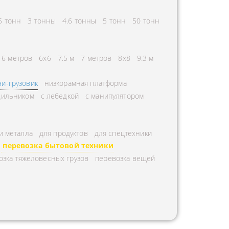
5 тонн
3 тонны
4.6 тонны
5 тонн
50 тонн
6 метров
6х6
7.5 м
7 метров
8х8
9.3 м
и-грузовик
низкорамная платформа
дильником
с лебедкой
с манипулятором
и металла
для продуктов
для спецтехники
перевозка бытовой техники
озка тяжеловесных грузов
перевозка вещей