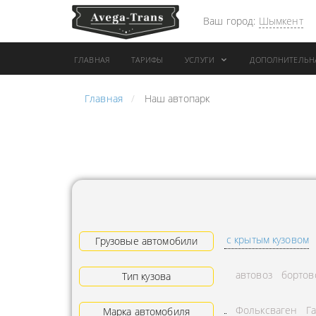
Ваш город:
Шымкент
ГЛАВНАЯ
ТАРИФЫ
УСЛУГИ
ДОПОЛНИТЕЛЬН
Главная
Наш автопарк
АРЕНДА АВТОБУСА
ПЕРЕВОЗК
ГРУЗОВОЙ ТРАНСПОРТ С
"ЭКСПРЕС
КОНИКОМ
ПЕРЕВОЗК
АРЕНДА ТРОЛЛЕЙГРУЗА
АРЕНДА А
ТЕХНИКА С
АВИАПЕР
ГИДРОБОРТАМИ
ГРУЗОВ
с крытым кузовом
ГРУЗОВАЯ ТЕХНИКА
Грузовые автомобили
ЗАКАЗАТЬ
РАЗНОЙ ПОГРУЗКИ
ДОСТАВКА
автовоз
бортов
Тип кузова
ПЕРЕВОЗКА ТРУБ
АДРЕСА
Фольксваген
Г
АРЕНДА БУЛЬДОЗЕРА
Марка автомобиля
ЛОГИСТИ