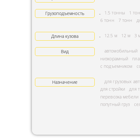
АРЕНДА ТРАКТОРА
ПРЕДОСТ
1.5 тонны
1 то
Грузоподъемность
УСЛУГИ АВТОКРАНА
ЭКСПЕДИ
6 тонн
7 тонн
д
ЗАКАЗ МАНИПУЛЯТОРА
ТЕМПЕРАТ
12.5 м
12 м
3 
Длина кузова
АВИАПЕРЕВОЗКА
ПЕРЕВОЗК
автомобильный
Вид
АВТОМОБИЛЬНЫЕ
ПЕРЕВОЗК
низкорамный
пла
ГРУЗОПЕРЕВОЗКИ
РАССЧИТА
с подъемником
с
МУЛЬТИМОДАЛЬНЫЕ
ПЕРЕВОЗК
для грузовых ав
Назначение
ПЕРЕВОЗКИ
ОХРАНА Г
для стройки
для 
АВТОПЕРЕВОЗКИ
ПЕРЕВОЗ
перевозка мебели
СБОРНОГО ГРУЗА
попутный груз
се
БАЛЛОНО
ДОСТАВКА
ПЕРЕВОЗК
НЕГАБАРИТНЫХ ГРУЗОВ
ПЕРЕВОЗК
ЖЕЛЕЗНОДОРОЖНЫЕ
ПЕРЕВОЗК