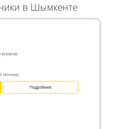
хники в Шымкенте
 кузовом;
й техники;
Подробнее