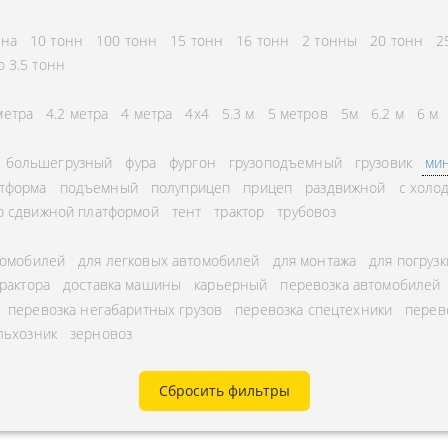
СНГ
АВЛЕНИЕ
нна
10 тонн
100 тонн
15 тонн
16 тонн
2 тонны
20 тонн
2
ГОРОДСКИЕ
ТОРА
о 3.5 тонн
АВТОГРУЗОПЕРЕВОЗКИ
УРНЫЕ ПЕРЕВОЗКИ
метра
4.2 метра
4 метра
4x4
5.3 м
5 метров
5м
6.2 м
6 м
МЕЖДУГОРОДНЫЕ
А ЩЕБНЯ
АВТОГРУЗОПЕРЕВОЗКИ
большегрузный
фура
фургон
грузоподъемный
грузовик
мин
А МУКИ
ПЕРЕВОЗКИ В БЕЛАРУСЬ
тформа
подъемный
полуприцеп
прицеп
раздвижной
с холо
ТЬ РАССТОЯНИЕ
о сдвижной платформой
тент
трактор
трубовоз
ПЕРЕВОЗКИ В
А УГЛЯ
УЗБЕКИСТАН
томобилей
для легковых автомобилей
для монтажа
для погрузк
РУЗА
трактора
доставка машины
карьерный
перевозка автомобилей
КА КИСЛОРОДНЫХ
перевозка негабаритных грузов
перевозка спецтехники
перев
льхозник
зерновоз
В
А ГАЗА
Сбросить фильтры
А ОПАСНОГО ГРУЗА
А