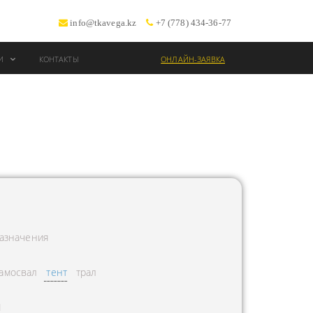
info@tkavega.kz
+7 (778) 434-36-77
ИИ
КОНТАКТЫ
ОНЛАЙН-ЗАЯВКА
ВОЗКИ
Т
азначения
амосвал
тент
трал
Л