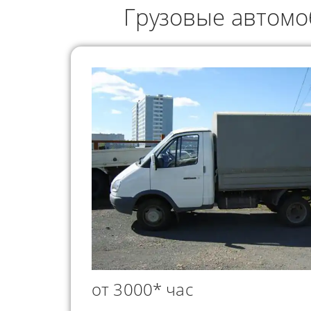
ГРУЗОПЕРЕВОЗКИ
Грузовые автомо
НЕФТЕПР
ИНДИВИДУАЛЬНЫЕ
ПЕРЕВОЗК
ГРУЗОПЕРЕВОЗКИ
КОНТЕЙНЕРНЫЕ
ПЕРЕВОЗКИ
от 3000* час