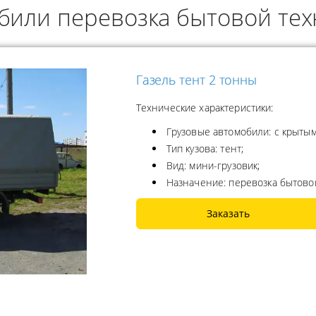
били перевозка бытовой те
ОДУКТОВ
А ПРОПАНА
Газель тент 2 тонны
Технические характеристики:
Грузовые автомобили: с крытым
Тип кузова: тент;
Вид: мини-грузовик;
Назначение: перевозка бытово
Заказать