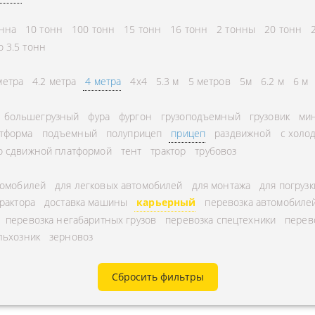
СНГ
АВЛЕНИЕ
онна
10 тонн
100 тонн
15 тонн
16 тонн
2 тонны
20 тонн
ГОРОДСКИЕ
ТОРА
о 3.5 тонн
АВТОГРУЗОПЕРЕВОЗКИ
УРНЫЕ ПЕРЕВОЗКИ
МЕЖДУГОРОДНЫЕ
метра
4.2 метра
4 метра
4x4
5.3 м
5 метров
5м
6.2 м
6 м
А ЩЕБНЯ
АВТОГРУЗОПЕРЕВОЗКИ
большегрузный
фура
фургон
грузоподъемный
грузовик
мин
А МУКИ
ПЕРЕВОЗКИ В БЕЛАРУСЬ
тформа
подъемный
полуприцеп
прицеп
раздвижной
с холо
ТЬ РАССТОЯНИЕ
ПЕРЕВОЗКИ В
о сдвижной платформой
тент
трактор
трубовоз
А УГЛЯ
УЗБЕКИСТАН
томобилей
для легковых автомобилей
для монтажа
для погрузк
РУЗА
трактора
доставка машины
карьерный
перевозка автомобиле
КА КИСЛОРОДНЫХ
перевозка негабаритных грузов
перевозка спецтехники
перев
льхозник
зерновоз
В
А ГАЗА
Сбросить фильтры
А ОПАСНОГО ГРУЗА
А