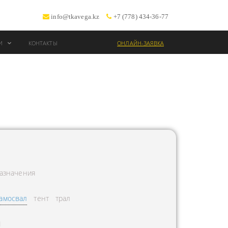
info@tkavega.kz
+7 (778) 434-36-77
ИИ
КОНТАКТЫ
ОНЛАЙН-ЗАЯВКА
ВОЗКИ
Т
азначения
амосвал
тент
трал
Л