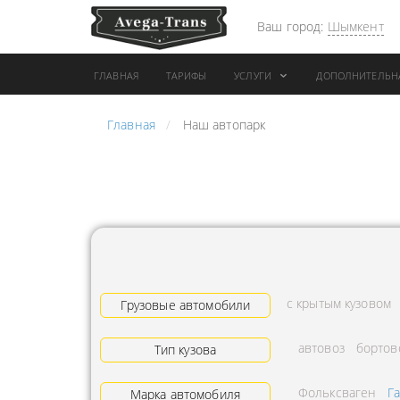
Ваш город:
Шымкент
ГЛАВНАЯ
ТАРИФЫ
УСЛУГИ
ДОПОЛНИТЕЛЬН
Главная
Наш автопарк
АРЕНДА АВТОБУСА
ПЕРЕВОЗК
ГРУЗОВОЙ ТРАНСПОРТ С
"ЭКСПРЕС
КОНИКОМ
ПЕРЕВОЗК
АРЕНДА ТРОЛЛЕЙГРУЗА
АРЕНДА А
ТЕХНИКА С
АВИАПЕР
ГИДРОБОРТАМИ
ГРУЗОВ
с крытым кузовом
ГРУЗОВАЯ ТЕХНИКА
Грузовые автомобили
ЗАКАЗАТЬ
РАЗНОЙ ПОГРУЗКИ
ДОСТАВКА
автовоз
бортов
Тип кузова
ПЕРЕВОЗКА ТРУБ
АДРЕСА
Фольксваген
Г
АРЕНДА БУЛЬДОЗЕРА
Марка автомобиля
ЛОГИСТИ