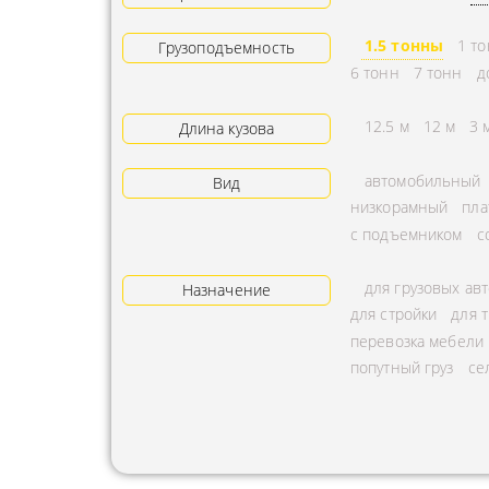
АРЕНДА ТРАКТОРА
ПРЕДОСТ
1.5 тонны
1 т
Грузоподъемность
УСЛУГИ АВТОКРАНА
ЭКСПЕДИ
6 тонн
7 тонн
д
ЗАКАЗ МАНИПУЛЯТОРА
ТЕМПЕРАТ
12.5 м
12 м
3 
Длина кузова
АВИАПЕРЕВОЗКА
ПЕРЕВОЗК
автомобильный
Вид
АВТОМОБИЛЬНЫЕ
ПЕРЕВОЗК
низкорамный
пла
ГРУЗОПЕРЕВОЗКИ
РАССЧИТА
с подъемником
с
МУЛЬТИМОДАЛЬНЫЕ
ПЕРЕВОЗК
для грузовых ав
ПЕРЕВОЗКИ
Назначение
ОХРАНА Г
для стройки
для 
АВТОПЕРЕВОЗКИ
ПЕРЕВОЗ
перевозка мебели
СБОРНОГО ГРУЗА
попутный груз
се
БАЛЛОНО
ДОСТАВКА
ПЕРЕВОЗК
НЕГАБАРИТНЫХ ГРУЗОВ
ПЕРЕВОЗК
ЖЕЛЕЗНОДОРОЖНЫЕ
ПЕРЕВОЗК