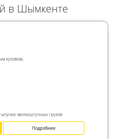
ый в Шымкенте
ым кузовом;
сыпучих мелкоштучных грузов
Подробнее