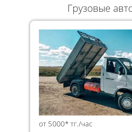
ГРУЗОПЕРЕВОЗКИ
Грузовые авт
НЕФТЕПР
ИНДИВИДУАЛЬНЫЕ
ПЕРЕВОЗК
ГРУЗОПЕРЕВОЗКИ
КОНТЕЙНЕРНЫЕ
ПЕРЕВОЗКИ
от 5000* тг./час