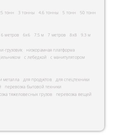
25 тонн
3 тонны
4.6 тонны
5 тонн
50 тонн
6 метров
6х6
7.5 м
7 метров
8х8
9.3 м
и-грузовик
низкорамная платформа
дильником
с лебедкой
с манипулятором
и металла
для продуктов
для спецтехники
й
перевозка бытовой техники
озка тяжеловесных грузов
перевозка вещей