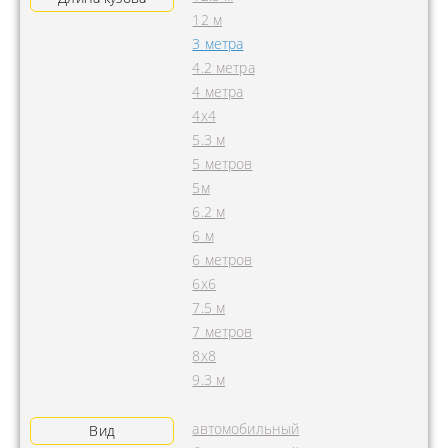
12 м
3 метра
4.2 метра
4 метра
4x4
5.3 м
5 метров
5м
6.2 м
6 м
6 метров
6х6
7.5 м
7 метров
8х8
9.3 м
автомобильный
Вид