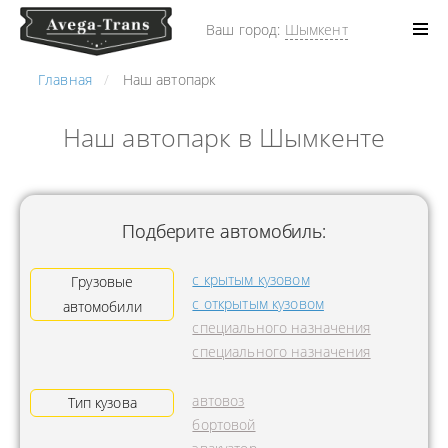
Ваш город:
Шымкент
Главная
Наш автопарк
Наш автопарк в Шымкенте
Подберите автомобиль:
с крытым кузовом
Грузовые
с открытым кузовом
автомобили
специального назначения
специального назначения
автовоз
Тип кузова
бортовой