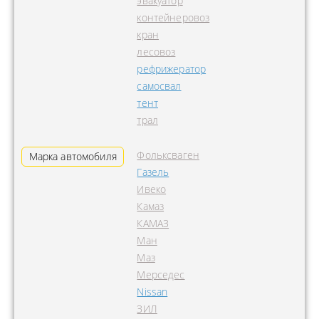
эвакуатор
контейнеровоз
кран
лесовоз
рефрижератор
самосвал
тент
трал
Фольксваген
Марка автомобиля
Газель
Ивеко
Камаз
КАМАЗ
Ман
Маз
Мерседес
Nissan
ЗИЛ