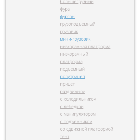
большегрузный
фура
фургон
грузоподъемный
грузовик
мини-грузовик
низкорамная платформа
низкорамный
платформа
подъемный
полуприцеп
прицеп
раздвижной
с холодильником
с лебедкой
с манипулятором
с подъемником
со сдвижной платформой
тент