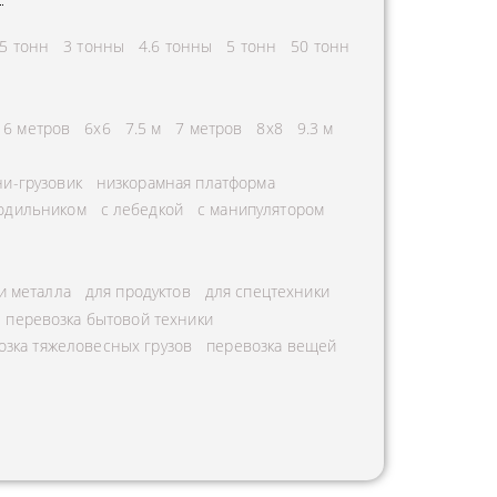
5 тонн
3 тонны
4.6 тонны
5 тонн
50 тонн
6 метров
6х6
7.5 м
7 метров
8х8
9.3 м
и-грузовик
низкорамная платформа
лодильником
с лебедкой
с манипулятором
и металла
для продуктов
для спецтехники
перевозка бытовой техники
озка тяжеловесных грузов
перевозка вещей