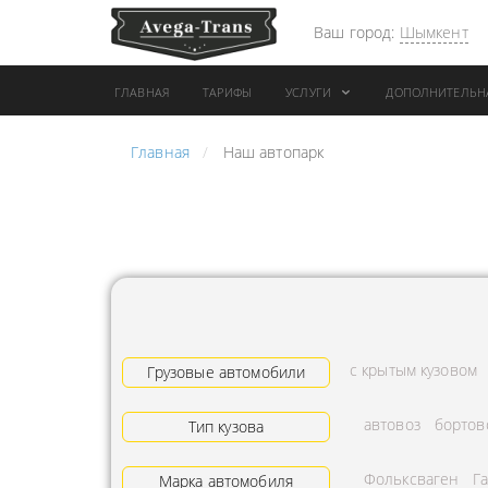
Ваш город:
Шымкент
ГЛАВНАЯ
ТАРИФЫ
УСЛУГИ
ДОПОЛНИТЕЛЬН
Главная
Наш автопарк
АРЕНДА АВТОБУСА
ПЕРЕВОЗК
ГРУЗОВОЙ ТРАНСПОРТ С
"ЭКСПРЕС
КОНИКОМ
ПЕРЕВОЗК
АРЕНДА ТРОЛЛЕЙГРУЗА
АРЕНДА А
ТЕХНИКА С
АВИАПЕР
ГИДРОБОРТАМИ
ГРУЗОВ
с крытым кузовом
ГРУЗОВАЯ ТЕХНИКА
Грузовые автомобили
ЗАКАЗАТЬ
РАЗНОЙ ПОГРУЗКИ
ДОСТАВКА
автовоз
бортов
Тип кузова
ПЕРЕВОЗКА ТРУБ
АДРЕСА
Фольксваген
Г
АРЕНДА БУЛЬДОЗЕРА
Марка автомобиля
ЛОГИСТИ