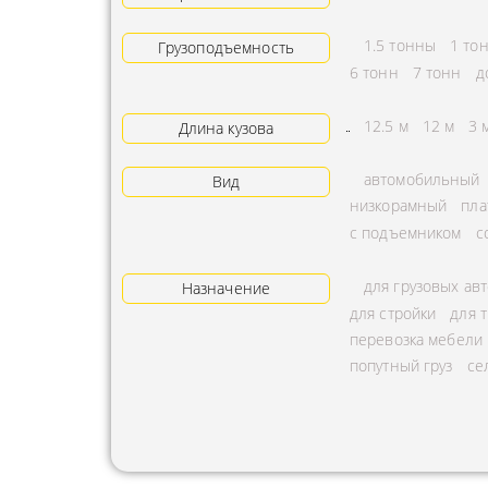
АРЕНДА ТРАКТОРА
ПРЕДОСТ
1.5 тонны
1 то
Грузоподъемность
УСЛУГИ АВТОКРАНА
ЭКСПЕДИ
6 тонн
7 тонн
д
ЗАКАЗ МАНИПУЛЯТОРА
ТЕМПЕРАТ
12.5 м
12 м
3 
Длина кузова
АВИАПЕРЕВОЗКА
ПЕРЕВОЗК
автомобильный
Вид
АВТОМОБИЛЬНЫЕ
ПЕРЕВОЗК
низкорамный
пла
ГРУЗОПЕРЕВОЗКИ
РАССЧИТА
с подъемником
с
МУЛЬТИМОДАЛЬНЫЕ
ПЕРЕВОЗК
для грузовых ав
ПЕРЕВОЗКИ
Назначение
ОХРАНА Г
для стройки
для 
АВТОПЕРЕВОЗКИ
ПЕРЕВОЗ
перевозка мебели
СБОРНОГО ГРУЗА
попутный груз
се
БАЛЛОНО
ДОСТАВКА
ПЕРЕВОЗК
НЕГАБАРИТНЫХ ГРУЗОВ
ПЕРЕВОЗК
ЖЕЛЕЗНОДОРОЖНЫЕ
ПЕРЕВОЗК