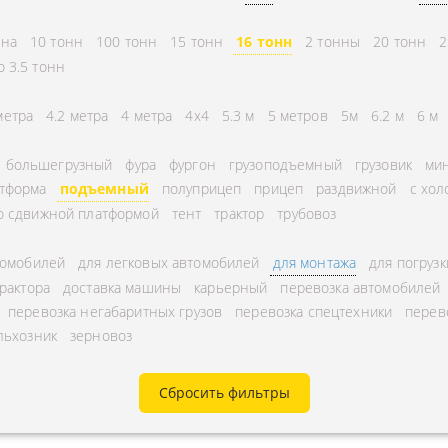
СНГ
АВЛЕНИЕ
нна
10 тонн
100 тонн
15 тонн
16 тонн
2 тонны
20 тонн
2
ГОРОДСКИЕ
ТОРА
о 3.5 тонн
АВТОГРУЗОПЕРЕВОЗКИ
УРНЫЕ ПЕРЕВОЗКИ
МЕЖДУГОРОДНЫЕ
метра
4.2 метра
4 метра
4x4
5.3 м
5 метров
5м
6.2 м
6 м
А ЩЕБНЯ
АВТОГРУЗОПЕРЕВОЗКИ
большегрузный
фура
фургон
грузоподъемный
грузовик
мин
А МУКИ
ПЕРЕВОЗКИ В БЕЛАРУСЬ
тформа
подъемный
полуприцеп
прицеп
раздвижной
с хо
ТЬ РАССТОЯНИЕ
о сдвижной платформой
тент
трактор
трубовоз
ПЕРЕВОЗКИ В
А УГЛЯ
УЗБЕКИСТАН
томобилей
для легковых автомобилей
для монтажа
для погрузк
РУЗА
трактора
доставка машины
карьерный
перевозка автомобилей
КА КИСЛОРОДНЫХ
перевозка негабаритных грузов
перевозка спецтехники
перев
льхозник
зерновоз
В
А ГАЗА
Сбросить фильтры
А ОПАСНОГО ГРУЗА
А