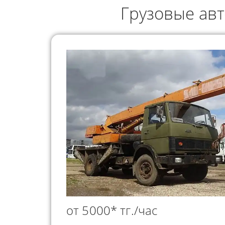
ГРУЗОПЕРЕВОЗКИ
Грузовые ав
НЕФТЕПР
ИНДИВИДУАЛЬНЫЕ
ПЕРЕВОЗК
ГРУЗОПЕРЕВОЗКИ
КОНТЕЙНЕРНЫЕ
ПЕРЕВОЗКИ
от 5000* тг./час