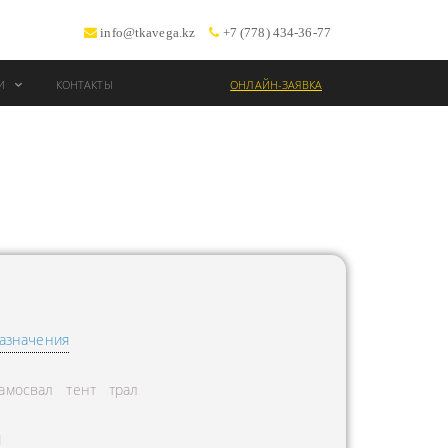
info@tkavega.kz
+7 (778) 434-36-77
ИИ
КОНТАКТЫ
ОНЛАЙН-ЗАЯВКА
ВОЗКИ
Т
азначения
амосвал
тент
трал
Л