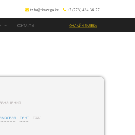
info@tkavega.kz
+7 (778) 434-36-77
ИИ
КОНТАКТЫ
ОНЛАЙН-ЗАЯВКА
ВОЗКИ
Т
азначения
амосвал
тент
трал
Л