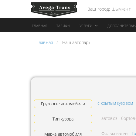
Ваш город:
Шымкент
ГЛАВНАЯ
ТАРИФЫ
УСЛУГИ
ДОПОЛНИТЕЛЬН
Главная
Наш автопарк
АРЕНДА АВТОБУСА
ПЕРЕВОЗК
ГРУЗОВОЙ ТРАНСПОРТ С
"ЭКСПРЕС
КОНИКОМ
ПЕРЕВОЗК
АРЕНДА ТРОЛЛЕЙГРУЗА
АРЕНДА А
ТЕХНИКА С
АВИАПЕР
ГИДРОБОРТАМИ
ГРУЗОВ
с крытым кузовом
ГРУЗОВАЯ ТЕХНИКА
Грузовые автомобили
ЗАКАЗАТЬ
РАЗНОЙ ПОГРУЗКИ
ДОСТАВКА
автовоз
бортов
Тип кузова
ПЕРЕВОЗКА ТРУБ
АДРЕСА
Фольксваген
Г
АРЕНДА БУЛЬДОЗЕРА
Марка автомобиля
ЛОГИСТИ