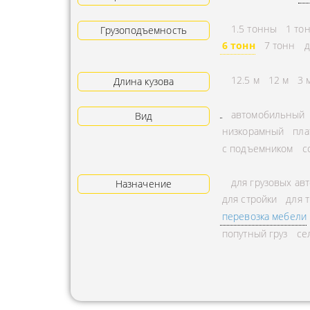
АРЕНДА ТРАКТОРА
ПРЕДОСТ
1.5 тонны
1 то
Грузоподъемность
УСЛУГИ АВТОКРАНА
ЭКСПЕДИ
6 тонн
7 тонн
д
ЗАКАЗ МАНИПУЛЯТОРА
ТЕМПЕРАТ
12.5 м
12 м
3 
Длина кузова
АВИАПЕРЕВОЗКА
ПЕРЕВОЗК
автомобильный
Вид
АВТОМОБИЛЬНЫЕ
ПЕРЕВОЗК
низкорамный
пла
ГРУЗОПЕРЕВОЗКИ
РАССЧИТА
с подъемником
с
МУЛЬТИМОДАЛЬНЫЕ
ПЕРЕВОЗК
для грузовых ав
ПЕРЕВОЗКИ
Назначение
ОХРАНА Г
для стройки
для 
АВТОПЕРЕВОЗКИ
ПЕРЕВОЗ
перевозка мебели
СБОРНОГО ГРУЗА
попутный груз
се
БАЛЛОНО
ДОСТАВКА
ПЕРЕВОЗК
НЕГАБАРИТНЫХ ГРУЗОВ
ПЕРЕВОЗК
ЖЕЛЕЗНОДОРОЖНЫЕ
ПЕРЕВОЗК