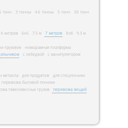
5 тонн
3 тонны
4.6 тонны
5 тонн
50 тонн
6 метров
6х6
7.5 м
7 метров
8х8
9.3 м
и-грузовик
низкорамная платформа
дильником
с лебедкой
с манипулятором
и металла
для продуктов
для спецтехники
перевозка бытовой техники
озка тяжеловесных грузов
перевозка вещей