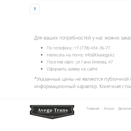
1
Для ваших потребностей у нас можно зака
По телефону: +7 (778) 434-36-77
Написать на почту: info@tkavega.kz
Посетив офис: ул Гани Иляева, 47
Оформить заявку на сайте
*Указанные цены не являются публичной о
информационный характер. Конечная сто
Главная
Услуги
Дополн