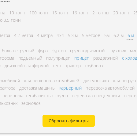
СНГ
АВЛЕНИЕ
нна
10 тонн
100 тонн
15 тонн
16 тонн
2 тонны
20 тонн
2
ГОРОДСКИЕ
ТОРА
о 3.5 тонн
АВТОГРУЗОПЕРЕВОЗКИ
УРНЫЕ ПЕРЕВОЗКИ
МЕЖДУГОРОДНЫЕ
метра
4.2 метра
4 метра
4x4
5.3 м
5 метров
5м
6.2 м
6 м
А ЩЕБНЯ
АВТОГРУЗОПЕРЕВОЗКИ
большегрузный
фура
фургон
грузоподъемный
грузовик
мин
А МУКИ
ПЕРЕВОЗКИ В БЕЛАРУСЬ
тформа
подъемный
полуприцеп
прицеп
раздвижной
с холо
ТЬ РАССТОЯНИЕ
ПЕРЕВОЗКИ В
о сдвижной платформой
тент
трактор
трубовоз
А УГЛЯ
УЗБЕКИСТАН
томобилей
для легковых автомобилей
для монтажа
для погрузк
РУЗА
трактора
доставка машины
карьерный
перевозка автомобилей
КА КИСЛОРОДНЫХ
перевозка негабаритных грузов
перевозка спецтехники
перев
льхозник
зерновоз
В
А ГАЗА
Сбросить фильтры
А ОПАСНОГО ГРУЗА
А