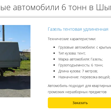
вые автомобили 6 тонн в Шы
ОДУКТОВ
А ПРОПАНА
Газель тентовая удлиненная
Технические характеристики:
Грузовые автомобили: с крытым
Тип кузова: тент;
Марка автомобиля: Газель;
Грузоподъемность: 6 тонн;
Длина кузова: 7 метров;
Назначение: перевозка вещей;
Автомобиль подходит для квартирных
громозких неразборных предметов
Заказать