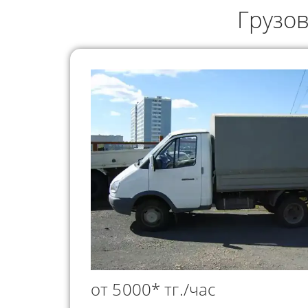
ГРУЗОПЕРЕВОЗКИ
Грузо
НЕФТЕПР
ИНДИВИДУАЛЬНЫЕ
ПЕРЕВОЗК
ГРУЗОПЕРЕВОЗКИ
КОНТЕЙНЕРНЫЕ
ПЕРЕВОЗКИ
от 5000* тг./час