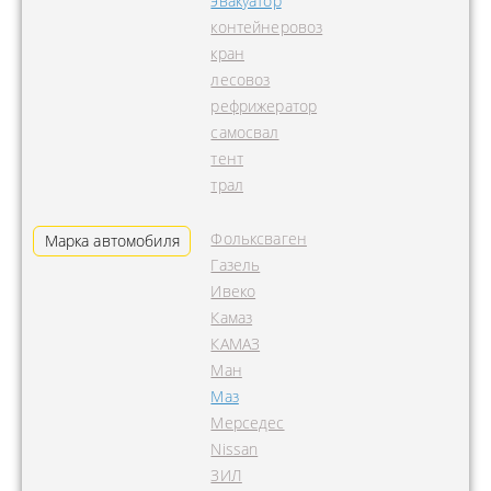
эвакуатор
контейнеровоз
кран
лесовоз
рефрижератор
самосвал
тент
трал
Фольксваген
Марка автомобиля
Газель
Ивеко
Камаз
КАМАЗ
Ман
Маз
Мерседес
Nissan
ЗИЛ