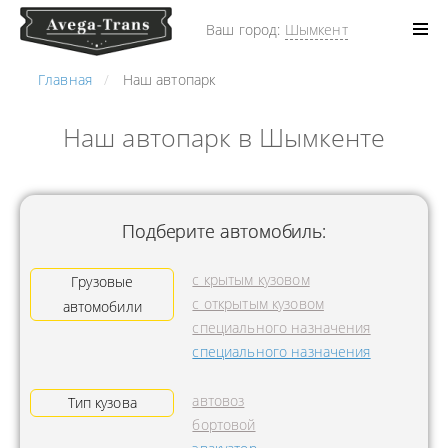
Ваш город:
Шымкент
Главная
Наш автопарк
Наш автопарк в Шымкенте
Подберите автомобиль:
с крытым кузовом
Грузовые
с открытым кузовом
автомобили
специального назначения
специального назначения
автовоз
Тип кузова
бортовой