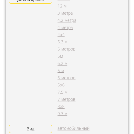
12 м
3 метра
4.2 метра
4 метра
4x4
5.3 м
5 метров
5м
6.2 м
6 м
6 метров
6х6
7.5 м
7 метров
8х8
9.3 м
автомобильный
Вид