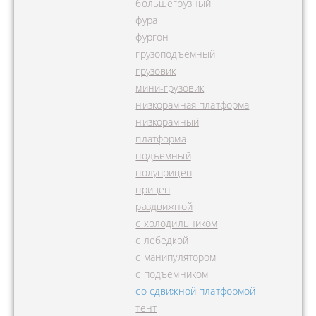
большегрузный
фура
фургон
грузоподъемный
грузовик
мини-грузовик
низкорамная платформа
низкорамный
платформа
подъемный
полуприцеп
прицеп
раздвижной
с холодильником
с лебедкой
с манипулятором
с подъемником
со сдвижной платформой
тент