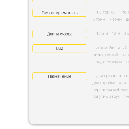
АРЕНДА ТРАКТОРА
ПРЕДОСТ
1.5 тонны
1 то
Грузоподъемность
УСЛУГИ АВТОКРАНА
ЭКСПЕДИ
6 тонн
7 тонн
д
ЗАКАЗ МАНИПУЛЯТОРА
ТЕМПЕРАТ
12.5 м
12 м
3 
Длина кузова
АВИАПЕРЕВОЗКА
ПЕРЕВОЗК
автомобильный
Вид
АВТОМОБИЛЬНЫЕ
ПЕРЕВОЗК
низкорамный
пла
ГРУЗОПЕРЕВОЗКИ
РАССЧИТА
с подъемником
с
МУЛЬТИМОДАЛЬНЫЕ
ПЕРЕВОЗК
для грузовых ав
ПЕРЕВОЗКИ
Назначение
ОХРАНА Г
для стройки
для 
АВТОПЕРЕВОЗКИ
ПЕРЕВОЗ
перевозка мебели
СБОРНОГО ГРУЗА
попутный груз
се
БАЛЛОНО
ДОСТАВКА
ПЕРЕВОЗК
НЕГАБАРИТНЫХ ГРУЗОВ
ПЕРЕВОЗК
ЖЕЛЕЗНОДОРОЖНЫЕ
ПЕРЕВОЗК