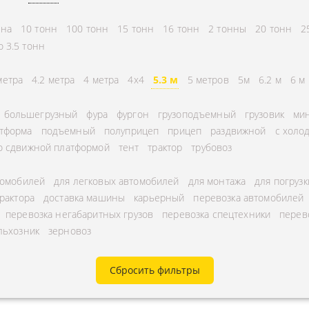
СНГ
АВЛЕНИЕ
нна
10 тонн
100 тонн
15 тонн
16 тонн
2 тонны
20 тонн
2
ГОРОДСКИЕ
ТОРА
о 3.5 тонн
АВТОГРУЗОПЕРЕВОЗКИ
УРНЫЕ ПЕРЕВОЗКИ
МЕЖДУГОРОДНЫЕ
метра
4.2 метра
4 метра
4x4
5.3 м
5 метров
5м
6.2 м
6 м
А ЩЕБНЯ
АВТОГРУЗОПЕРЕВОЗКИ
большегрузный
фура
фургон
грузоподъемный
грузовик
мин
А МУКИ
ПЕРЕВОЗКИ В БЕЛАРУСЬ
тформа
подъемный
полуприцеп
прицеп
раздвижной
с холо
ТЬ РАССТОЯНИЕ
о сдвижной платформой
тент
трактор
трубовоз
ПЕРЕВОЗКИ В
А УГЛЯ
УЗБЕКИСТАН
томобилей
для легковых автомобилей
для монтажа
для погрузк
РУЗА
трактора
доставка машины
карьерный
перевозка автомобилей
КА КИСЛОРОДНЫХ
перевозка негабаритных грузов
перевозка спецтехники
перев
льхозник
зерновоз
В
А ГАЗА
Сбросить фильтры
А ОПАСНОГО ГРУЗА
А