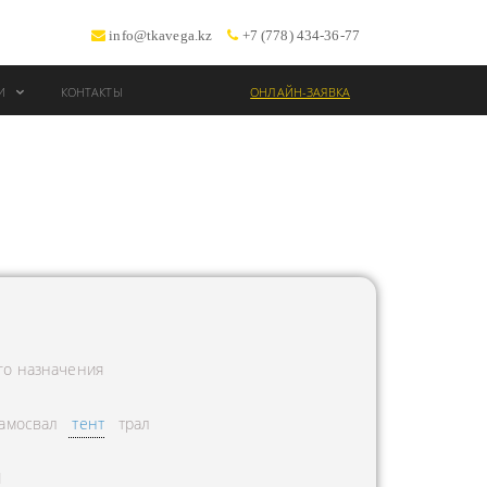
info@tkavega.kz
+7 (778) 434-36-77
ИИ
КОНТАКТЫ
ОНЛАЙН-ЗАЯВКА
ВОЗКИ
Т
го назначения
амосвал
тент
трал
Л