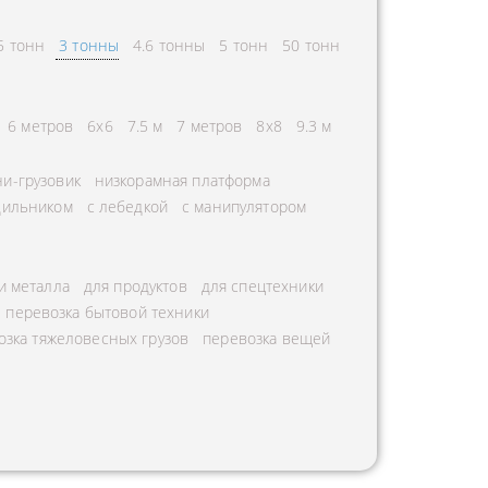
5 тонн
3 тонны
4.6 тонны
5 тонн
50 тонн
6 метров
6х6
7.5 м
7 метров
8х8
9.3 м
и-грузовик
низкорамная платформа
дильником
с лебедкой
с манипулятором
и металла
для продуктов
для спецтехники
перевозка бытовой техники
озка тяжеловесных грузов
перевозка вещей