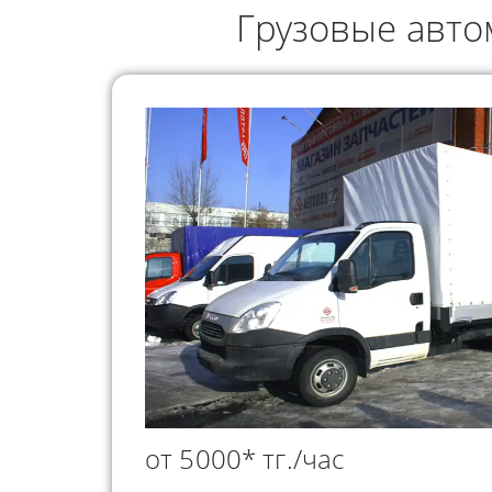
ГРУЗОПЕРЕВОЗКИ
Грузовые авто
НЕФТЕПР
ИНДИВИДУАЛЬНЫЕ
ПЕРЕВОЗК
ГРУЗОПЕРЕВОЗКИ
КОНТЕЙНЕРНЫЕ
ПЕРЕВОЗКИ
от 5000* тг./час