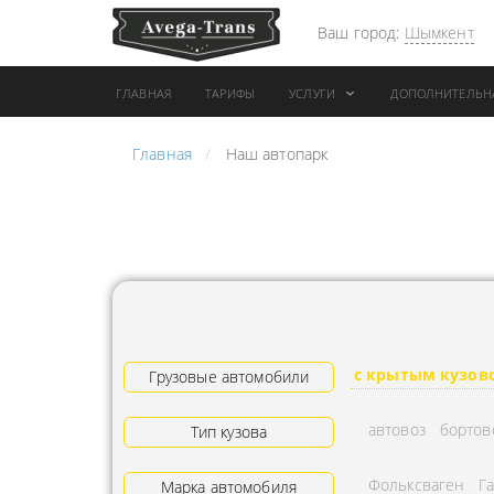
Ваш город:
Шымкент
ГЛАВНАЯ
ТАРИФЫ
УСЛУГИ
ДОПОЛНИТЕЛЬН
Главная
Наш автопарк
АРЕНДА АВТОБУСА
ПЕРЕВОЗК
ГРУЗОВОЙ ТРАНСПОРТ С
"ЭКСПРЕС
КОНИКОМ
ПЕРЕВОЗК
АРЕНДА ТРОЛЛЕЙГРУЗА
АРЕНДА А
ТЕХНИКА С
АВИАПЕР
ГИДРОБОРТАМИ
ГРУЗОВ
с крытым кузов
ГРУЗОВАЯ ТЕХНИКА
Грузовые автомобили
ЗАКАЗАТЬ
РАЗНОЙ ПОГРУЗКИ
ДОСТАВКА
автовоз
бортов
Тип кузова
ПЕРЕВОЗКА ТРУБ
АДРЕСА
Фольксваген
Г
АРЕНДА БУЛЬДОЗЕРА
Марка автомобиля
ЛОГИСТИ