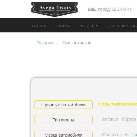
Ваш город:
Шымкент
ГЛАВНАЯ
ТАРИФЫ
УСЛУГИ
ДОПОЛНИТЕЛЬН
Главная
Наш автопарк
АРЕНДА АВТОБУСА
ПЕРЕВОЗК
ГРУЗОВОЙ ТРАНСПОРТ С
"ЭКСПРЕС
КОНИКОМ
ПЕРЕВОЗК
АРЕНДА ТРОЛЛЕЙГРУЗА
АРЕНДА А
ТЕХНИКА С
АВИАПЕР
ГИДРОБОРТАМИ
ГРУЗОВ
с крытым кузов
ГРУЗОВАЯ ТЕХНИКА
Грузовые автомобили
ЗАКАЗАТЬ
РАЗНОЙ ПОГРУЗКИ
ДОСТАВКА
автовоз
бортов
Тип кузова
ПЕРЕВОЗКА ТРУБ
АДРЕСА
Фольксваген
Г
АРЕНДА БУЛЬДОЗЕРА
Марка автомобиля
ЛОГИСТИ