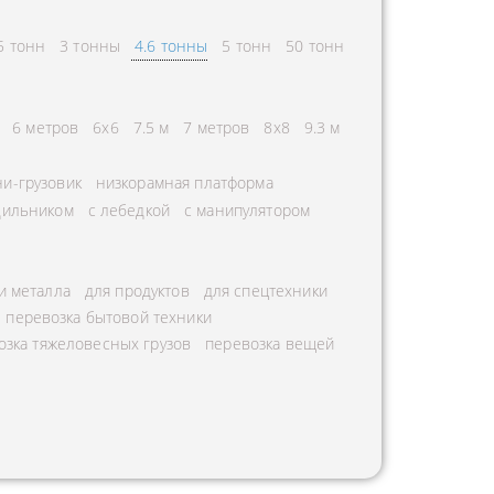
5 тонн
3 тонны
4.6 тонны
5 тонн
50 тонн
6 метров
6х6
7.5 м
7 метров
8х8
9.3 м
и-грузовик
низкорамная платформа
дильником
с лебедкой
с манипулятором
и металла
для продуктов
для спецтехники
перевозка бытовой техники
озка тяжеловесных грузов
перевозка вещей