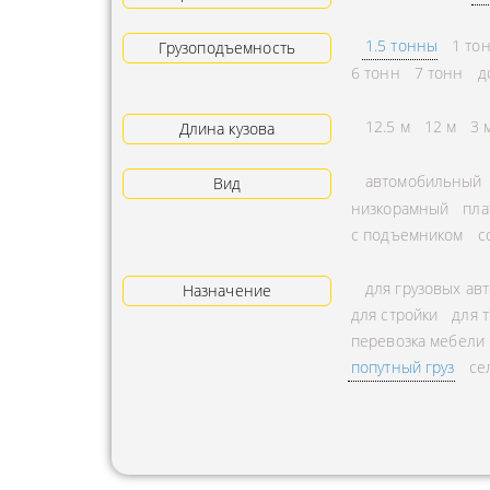
АРЕНДА ТРАКТОРА
ПРЕДОСТ
1.5 тонны
1 то
Грузоподъемность
УСЛУГИ АВТОКРАНА
ЭКСПЕДИ
6 тонн
7 тонн
д
ЗАКАЗ МАНИПУЛЯТОРА
ТЕМПЕРАТ
12.5 м
12 м
3 
Длина кузова
АВИАПЕРЕВОЗКА
ПЕРЕВОЗК
автомобильный
Вид
АВТОМОБИЛЬНЫЕ
ПЕРЕВОЗК
низкорамный
пла
ГРУЗОПЕРЕВОЗКИ
РАССЧИТА
с подъемником
с
МУЛЬТИМОДАЛЬНЫЕ
ПЕРЕВОЗК
для грузовых ав
ПЕРЕВОЗКИ
Назначение
ОХРАНА Г
для стройки
для 
АВТОПЕРЕВОЗКИ
ПЕРЕВОЗ
перевозка мебели
СБОРНОГО ГРУЗА
попутный груз
се
БАЛЛОНО
ДОСТАВКА
ПЕРЕВОЗК
НЕГАБАРИТНЫХ ГРУЗОВ
ПЕРЕВОЗК
ЖЕЛЕЗНОДОРОЖНЫЕ
ПЕРЕВОЗК