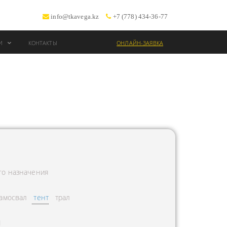
info@tkavega.kz
+7 (778) 434-36-77
ИИ
КОНТАКТЫ
ОНЛАЙН-ЗАЯВКА
ВОЗКИ
Т
го назначения
амосвал
тент
трал
Л