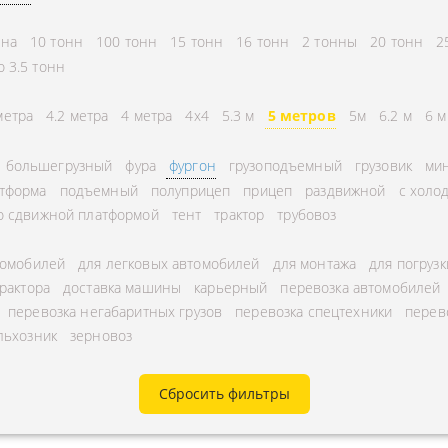
СНГ
АВЛЕНИЕ
нна
10 тонн
100 тонн
15 тонн
16 тонн
2 тонны
20 тонн
2
ГОРОДСКИЕ
ТОРА
о 3.5 тонн
АВТОГРУЗОПЕРЕВОЗКИ
УРНЫЕ ПЕРЕВОЗКИ
МЕЖДУГОРОДНЫЕ
метра
4.2 метра
4 метра
4x4
5.3 м
5 метров
5м
6.2 м
6 м
А ЩЕБНЯ
АВТОГРУЗОПЕРЕВОЗКИ
большегрузный
фура
фургон
грузоподъемный
грузовик
мин
А МУКИ
ПЕРЕВОЗКИ В БЕЛАРУСЬ
тформа
подъемный
полуприцеп
прицеп
раздвижной
с холо
ТЬ РАССТОЯНИЕ
ПЕРЕВОЗКИ В
о сдвижной платформой
тент
трактор
трубовоз
А УГЛЯ
УЗБЕКИСТАН
томобилей
для легковых автомобилей
для монтажа
для погрузк
РУЗА
трактора
доставка машины
карьерный
перевозка автомобилей
КА КИСЛОРОДНЫХ
перевозка негабаритных грузов
перевозка спецтехники
перев
льхозник
зерновоз
В
А ГАЗА
Сбросить фильтры
А ОПАСНОГО ГРУЗА
А