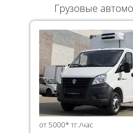
ГРУЗОПЕРЕВОЗКИ
Грузовые автомо
НЕФТЕПР
ИНДИВИДУАЛЬНЫЕ
ПЕРЕВОЗК
ГРУЗОПЕРЕВОЗКИ
КОНТЕЙНЕРНЫЕ
ПЕРЕВОЗКИ
от 5000* тг./час