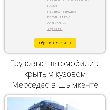
грузов
перевозка вещей
попутный груз
сельхозник
зерновоз
Сбросить фильтры
Грузовые автомобили с
крытым кузовом
Мерседес в Шымкенте