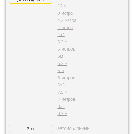
12 м
3 метра
4.2 метра
4 метра
4x4
5.3 м
5 метров
5м
6.2 м
6 м
6 метров
6х6
7.5 м
7 метров
8х8
9.3 м
автомобильный
Вид