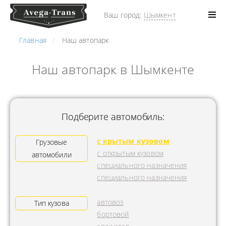
Ваш город:
Шымкент
Главная
Наш автопарк
Наш автопарк в Шымкенте
Подберите автомобиль:
с крытым кузовом
Грузовые
с открытым кузовом
автомобили
специального назначения
специального назначения
автовоз
Тип кузова
бортовой