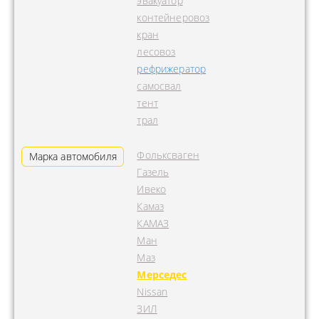
эвакуатор
контейнеровоз
кран
лесовоз
рефрижератор
самосвал
тент
трал
Фольксваген
Марка автомобиля
Газель
Ивеко
Камаз
КАМАЗ
Ман
Маз
Мерседес
Nissan
ЗИЛ