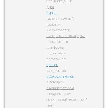
большегрузный
фура
фургон
грузоподъемный
грузовик
мини-грузовик
низкорамная платформа
низкорамный
платформа
подъемный
полуприцеп
прицеп
раздвижной
с холодильником
с лебедкой
с манипулятором
с подъемником
со сдвижной платформой
тент