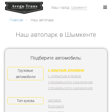
Ваш город:
Шымкент
Главная
Наш автопарк
Наш автопарк в Шымкенте
Подберите автомобиль:
с крытым кузовом
Грузовые
с открытым кузовом
автомобили
специального назначения
специального назначения
автовоз
Тип кузова
бортовой