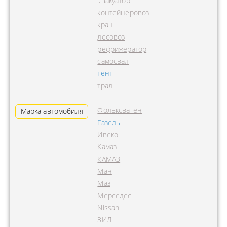
эвакуатор
контейнеровоз
кран
лесовоз
рефрижератор
самосвал
тент
трал
Фольксваген
Марка автомобиля
Газель
Ивеко
Камаз
КАМАЗ
Ман
Маз
Мерседес
Nissan
ЗИЛ