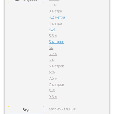
12 м
3 метра
4.2 метра
4 метра
4x4
5.3 м
5 метров
5м
6.2 м
6 м
6 метров
6х6
7.5 м
7 метров
8х8
9.3 м
автомобильный
Вид