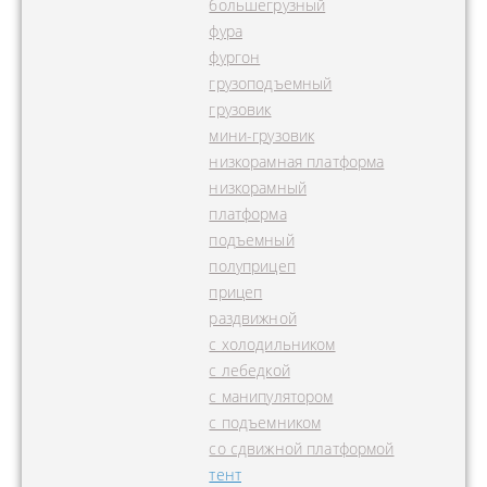
большегрузный
фура
фургон
грузоподъемный
грузовик
мини-грузовик
низкорамная платформа
низкорамный
платформа
подъемный
полуприцеп
прицеп
раздвижной
с холодильником
с лебедкой
с манипулятором
с подъемником
со сдвижной платформой
тент