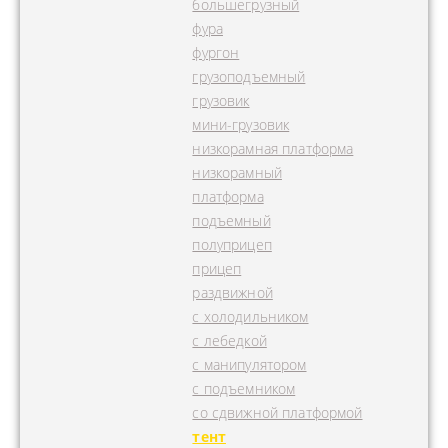
большегрузный
фура
фургон
грузоподъемный
грузовик
мини-грузовик
низкорамная платформа
низкорамный
платформа
подъемный
полуприцеп
прицеп
раздвижной
с холодильником
с лебедкой
с манипулятором
с подъемником
со сдвижной платформой
тент