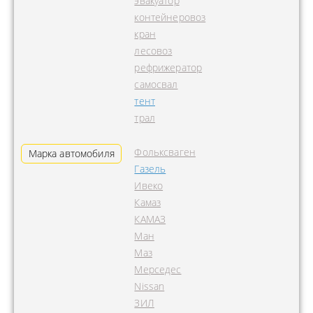
эвакуатор
контейнеровоз
кран
лесовоз
рефрижератор
самосвал
тент
трал
Фольксваген
Марка автомобиля
Газель
Ивеко
Камаз
КАМАЗ
Ман
Маз
Мерседес
Nissan
ЗИЛ