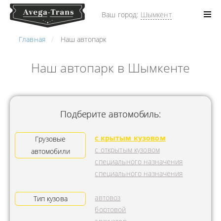
Ваш город:
Шымкент
Главная
Наш автопарк
Наш автопарк в Шымкенте
Подберите автомобиль:
с крытым кузовом
Грузовые
с открытым кузовом
автомобили
специального назначения
специального назначения
автовоз
Тип кузова
бортовой