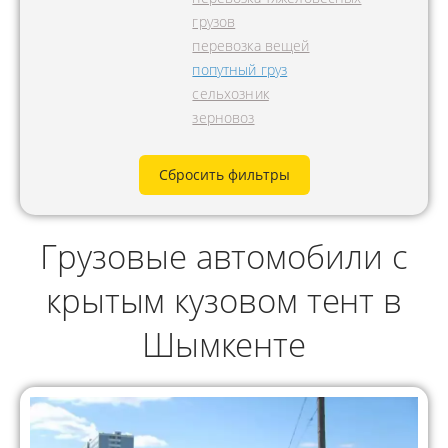
грузов
перевозка вещей
попутный груз
сельхозник
зерновоз
Сбросить фильтры
Грузовые автомобили с
крытым кузовом тент в
Шымкенте