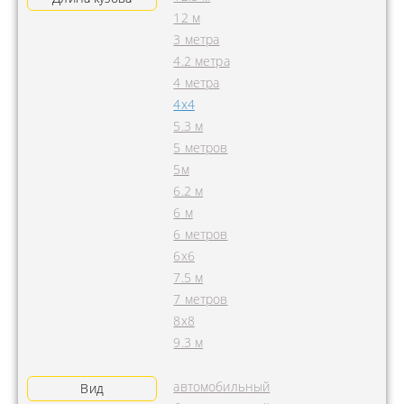
12 м
3 метра
4.2 метра
4 метра
4x4
5.3 м
5 метров
5м
6.2 м
6 м
6 метров
6х6
7.5 м
7 метров
8х8
9.3 м
автомобильный
Вид