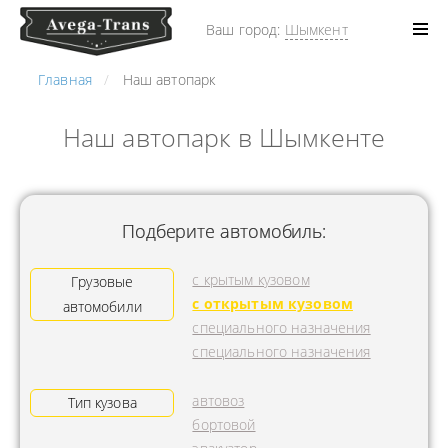
Ваш город:
Шымкент
Главная
Наш автопарк
Наш автопарк в Шымкенте
Подберите автомобиль:
с крытым кузовом
Грузовые
с открытым кузовом
автомобили
специального назначения
специального назначения
автовоз
Тип кузова
бортовой