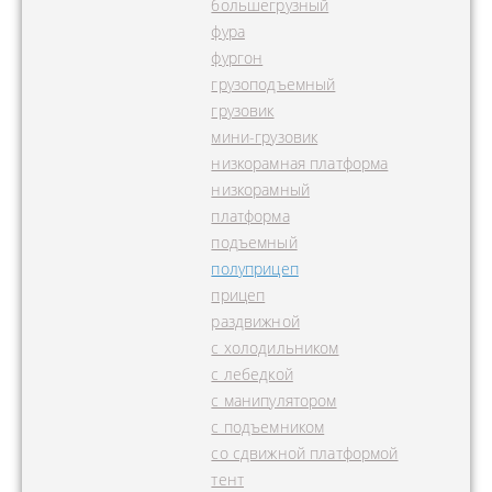
большегрузный
фура
фургон
грузоподъемный
грузовик
мини-грузовик
низкорамная платформа
низкорамный
платформа
подъемный
полуприцеп
прицеп
раздвижной
с холодильником
с лебедкой
с манипулятором
с подъемником
со сдвижной платформой
тент