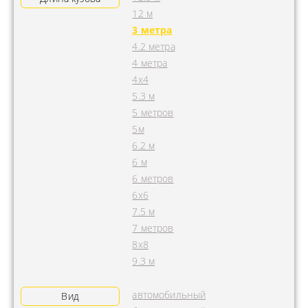
12 м
3 метра
4.2 метра
4 метра
4x4
5.3 м
5 метров
5м
6.2 м
6 м
6 метров
6х6
7.5 м
7 метров
8х8
9.3 м
автомобильный
Вид