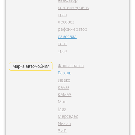
эвакуатор
контейнеровоз
кран
лесовоз
рефрижератор
самосвал
тент
трал
Фольксваген
Марка автомобиля
Газель
Ивеко
Камаз
КАМАЗ
Ман
Маз
Мерседес
Nissan
ЗИЛ