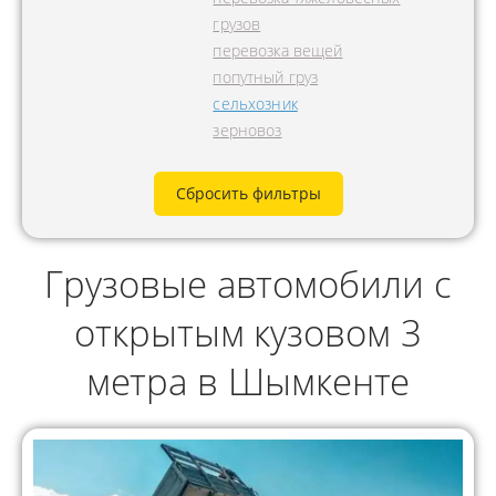
грузов
перевозка вещей
попутный груз
сельхозник
зерновоз
Сбросить фильтры
Грузовые автомобили с
открытым кузовом 3
метра в Шымкенте