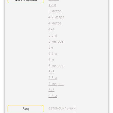
12 м
3 метра
4.2 метра
4 метра
4x4
5.3 м
5 метров
5м
6.2 м
6 м
6 метров
6х6
7.5 м
7 метров
8х8
9.3 м
автомобильный
Вид