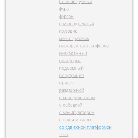
большегрузный
фура
фургон
грузоподъемный
грузовик
мини-грузовик
низкорамная платформа
низкорамный
платформа
подъемный
полуприцеп
прицеп
раздвижной
с холодильником
с лебедкой
с манипулятором
с подъемником
со сдвижной платформой
тент