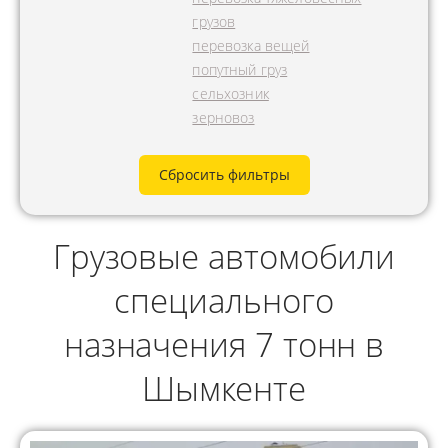
грузов
перевозка вещей
попутный груз
сельхозник
зерновоз
Сбросить фильтры
Грузовые автомобили
специального
назначения 7 тонн в
Шымкенте