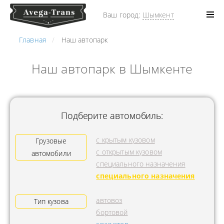
Ваш город:
Шымкент
Главная
Наш автопарк
Наш автопарк в Шымкенте
Подберите автомобиль:
с крытым кузовом
Грузовые
с открытым кузовом
автомобили
специального назначения
специального назначения
автовоз
Тип кузова
бортовой