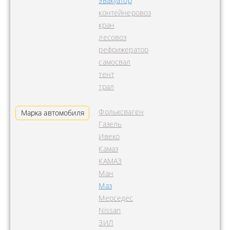
эвакуатор
контейнеровоз
кран
лесовоз
рефрижератор
самосвал
тент
трал
Фольксваген
Марка автомобиля
Газель
Ивеко
Камаз
КАМАЗ
Ман
Маз
Мерседес
Nissan
ЗИЛ