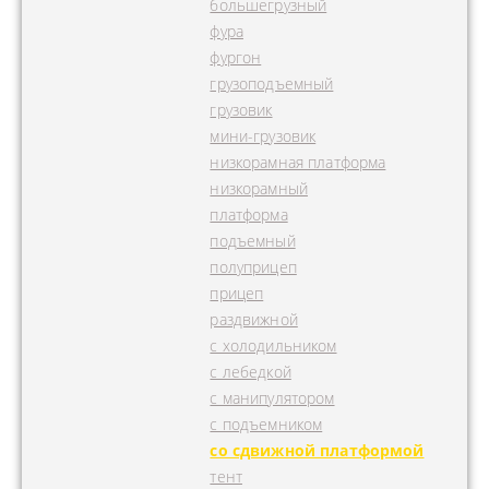
большегрузный
фура
фургон
грузоподъемный
грузовик
мини-грузовик
низкорамная платформа
низкорамный
платформа
подъемный
полуприцеп
прицеп
раздвижной
с холодильником
с лебедкой
с манипулятором
с подъемником
со сдвижной платформой
тент