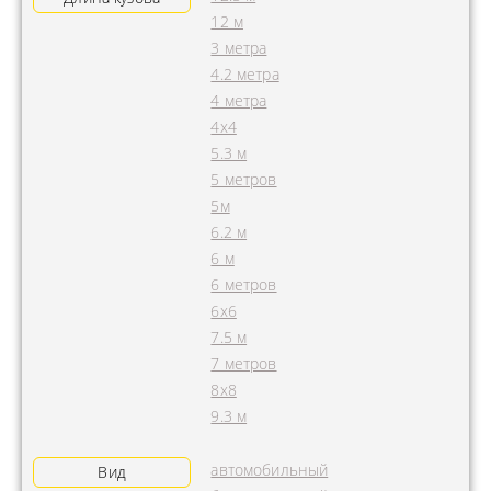
12 м
3 метра
4.2 метра
4 метра
4x4
5.3 м
5 метров
5м
6.2 м
6 м
6 метров
6х6
7.5 м
7 метров
8х8
9.3 м
автомобильный
Вид