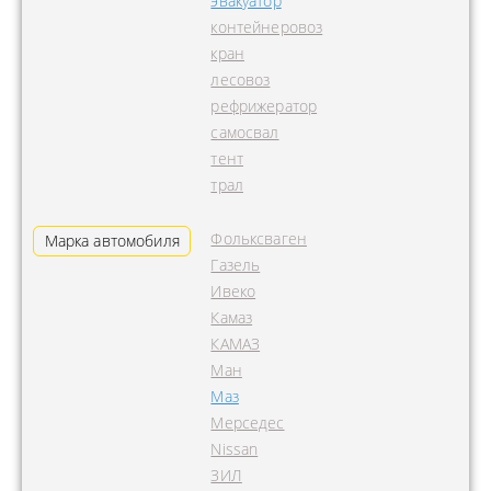
эвакуатор
контейнеровоз
кран
лесовоз
рефрижератор
самосвал
тент
трал
Фольксваген
Марка автомобиля
Газель
Ивеко
Камаз
КАМАЗ
Ман
Маз
Мерседес
Nissan
ЗИЛ