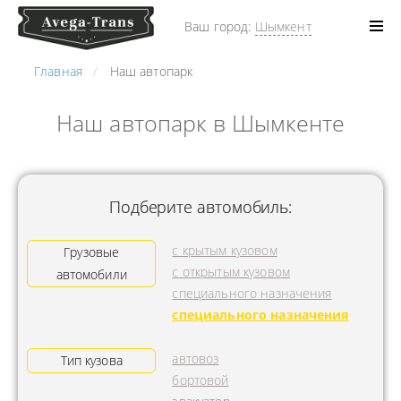
Ваш город:
Шымкент
Главная
Наш автопарк
Наш автопарк в Шымкенте
Подберите автомобиль:
с крытым кузовом
Грузовые
с открытым кузовом
автомобили
специального назначения
специального назначения
автовоз
Тип кузова
бортовой