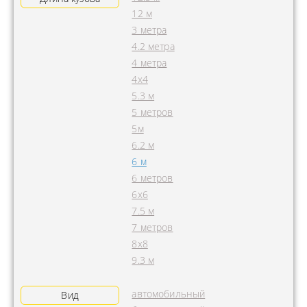
12 м
3 метра
4.2 метра
4 метра
4x4
5.3 м
5 метров
5м
6.2 м
6 м
6 метров
6х6
7.5 м
7 метров
8х8
9.3 м
автомобильный
Вид