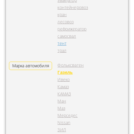
эвакуатор
контейнеровоз
кран
лесовоз
рефрижератор
самосвал
тент
трал
Фольксваген
Марка автомобиля
Газель
Ивеко
Камаз
КАМАЗ
Ман
Маз
Мерседес
Nissan
ЗИЛ