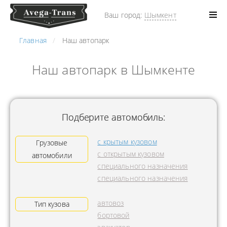
Ваш город:
Шымкент
Главная
Наш автопарк
Наш автопарк в Шымкенте
Подберите автомобиль:
с крытым кузовом
Грузовые
с открытым кузовом
автомобили
специального назначения
специального назначения
автовоз
Тип кузова
бортовой