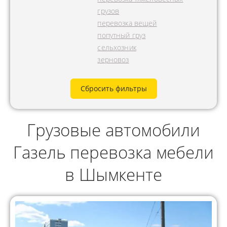
грузов
перевозка вещей
попутный груз
сельхозник
зерновоз
Сбросить фильтры
Грузовые автомобили
Газель перевозка мебели
в Шымкенте