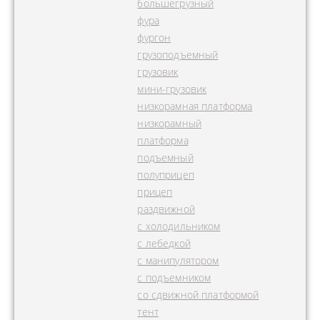
большегрузный
фура
фургон
грузоподъемный
грузовик
мини-грузовик
низкорамная платформа
низкорамный
платформа
подъемный
полуприцеп
прицеп
раздвижной
с холодильником
с лебедкой
с манипулятором
с подъемником
со сдвижной платформой
тент