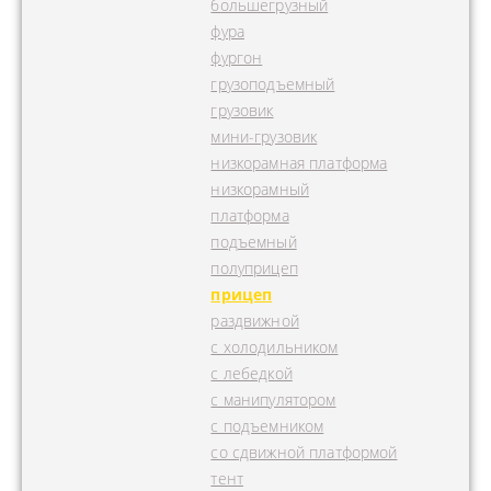
большегрузный
фура
фургон
грузоподъемный
грузовик
мини-грузовик
низкорамная платформа
низкорамный
платформа
подъемный
полуприцеп
прицеп
раздвижной
с холодильником
с лебедкой
с манипулятором
с подъемником
со сдвижной платформой
тент