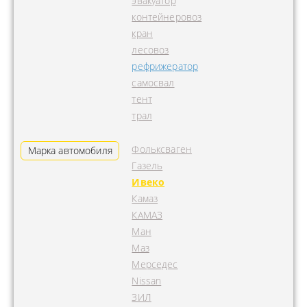
эвакуатор
контейнеровоз
кран
лесовоз
рефрижератор
самосвал
тент
трал
Фольксваген
Марка автомобиля
Газель
Ивеко
Камаз
КАМАЗ
Ман
Маз
Мерседес
Nissan
ЗИЛ