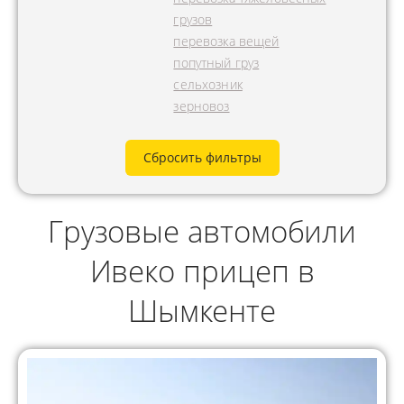
грузов
перевозка вещей
попутный груз
сельхозник
зерновоз
Сбросить фильтры
Грузовые автомобили
Ивеко прицеп в
Шымкенте