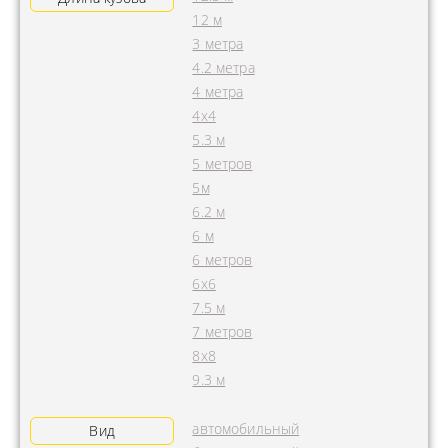
12 м
3 метра
4.2 метра
4 метра
4x4
5.3 м
5 метров
5м
6.2 м
6 м
6 метров
6х6
7.5 м
7 метров
8х8
9.3 м
автомобильный
Вид