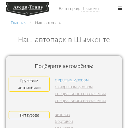
Ваш город:
Шымкент
Главная
Наш автопарк
Наш автопарк в Шымкенте
Подберите автомобиль:
с крытым кузовом
Грузовые
с открытым кузовом
автомобили
специального назначения
специального назначения
автовоз
Тип кузова
бортовой