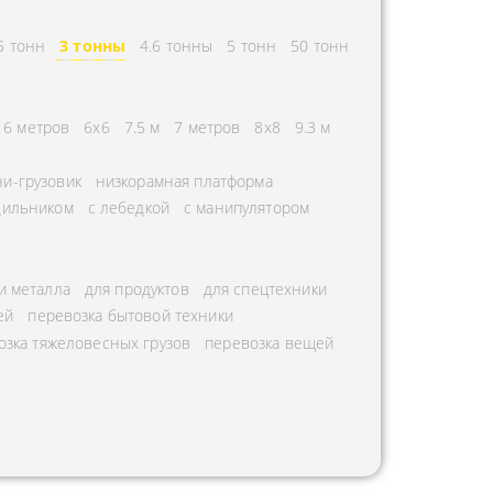
5 тонн
3 тонны
4.6 тонны
5 тонн
50 тонн
6 метров
6х6
7.5 м
7 метров
8х8
9.3 м
и-грузовик
низкорамная платформа
дильником
с лебедкой
с манипулятором
и металла
для продуктов
для спецтехники
ей
перевозка бытовой техники
озка тяжеловесных грузов
перевозка вещей