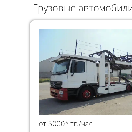
ГРУЗОПЕРЕВОЗКИ
Грузовые автомобил
НЕФТЕПР
ИНДИВИДУАЛЬНЫЕ
ПЕРЕВОЗК
ГРУЗОПЕРЕВОЗКИ
КОНТЕЙНЕРНЫЕ
ПЕРЕВОЗКИ
от 5000* тг./час