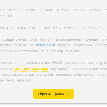
СНГ
АВЛЕНИЕ
нна
10 тонн
100 тонн
15 тонн
16 тонн
2 тонны
20 тонн
2
ГОРОДСКИЕ
ТОРА
о 3.5 тонн
АВТОГРУЗОПЕРЕВОЗКИ
УРНЫЕ ПЕРЕВОЗКИ
МЕЖДУГОРОДНЫЕ
метра
4.2 метра
4 метра
4x4
5.3 м
5 метров
5м
6.2 м
6 м
А ЩЕБНЯ
АВТОГРУЗОПЕРЕВОЗКИ
большегрузный
фура
фургон
грузоподъемный
грузовик
мин
А МУКИ
ПЕРЕВОЗКИ В БЕЛАРУСЬ
тформа
подъемный
полуприцеп
прицеп
раздвижной
с холо
ТЬ РАССТОЯНИЕ
о сдвижной платформой
тент
трактор
трубовоз
ПЕРЕВОЗКИ В
А УГЛЯ
УЗБЕКИСТАН
томобилей
для легковых автомобилей
для монтажа
для погрузк
РУЗА
трактора
доставка машины
карьерный
перевозка автомобил
КА КИСЛОРОДНЫХ
перевозка негабаритных грузов
перевозка спецтехники
перев
льхозник
зерновоз
В
А ГАЗА
Сбросить фильтры
А ОПАСНОГО ГРУЗА
А