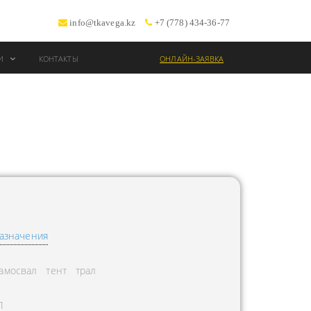
info@tkavega.kz
+7 (778) 434-36-77
ИИ
КОНТАКТЫ
ОНЛАЙН-ЗАЯВКА
ВОЗКИ
Т
азначения
амосвал
тент
трал
Л