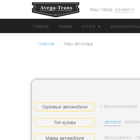
Ваш город:
Шымкент
ГЛАВНАЯ
ТАРИФЫ
УСЛУГИ
ДОПОЛНИТЕЛЬН
Главная
Наш автопарк
АРЕНДА АВТОБУСА
ПЕРЕВОЗК
ГРУЗОВОЙ ТРАНСПОРТ С
"ЭКСПРЕС
КОНИКОМ
ПЕРЕВОЗК
АРЕНДА ТРОЛЛЕЙГРУЗА
АРЕНДА А
ТЕХНИКА С
АВИАПЕР
ГИДРОБОРТАМИ
ГРУЗОВ
с крытым кузовом
ГРУЗОВАЯ ТЕХНИКА
Грузовые автомобили
ЗАКАЗАТЬ
РАЗНОЙ ПОГРУЗКИ
ДОСТАВКА
автовоз
бортов
Тип кузова
ПЕРЕВОЗКА ТРУБ
АДРЕСА
Фольксваген
Г
АРЕНДА БУЛЬДОЗЕРА
Марка автомобиля
ЛОГИСТИ