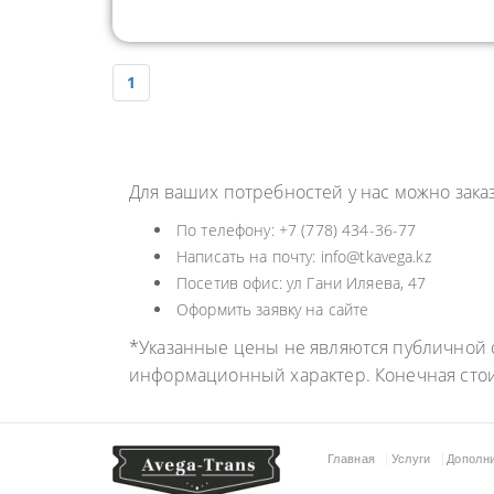
1
Для ваших потребностей у нас можно зак
По телефону: +7 (778) 434-36-77
Написать на почту: info@tkavega.kz
Посетив офис: ул Гани Иляева, 47
Оформить заявку на сайте
*Указанные цены не являются публичной о
информационный характер. Конечная сто
Главная
Услуги
Дополн