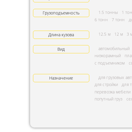
АРЕНДА ТРАКТОРА
ПРЕДОСТ
1.5 тонны
1 то
Грузоподъемность
УСЛУГИ АВТОКРАНА
ЭКСПЕДИ
6 тонн
7 тонн
д
ЗАКАЗ МАНИПУЛЯТОРА
ТЕМПЕРАТ
12.5 м
12 м
3 
Длина кузова
АВИАПЕРЕВОЗКА
ПЕРЕВОЗК
автомобильный
Вид
АВТОМОБИЛЬНЫЕ
ПЕРЕВОЗК
низкорамный
пла
ГРУЗОПЕРЕВОЗКИ
РАССЧИТА
с подъемником
с
МУЛЬТИМОДАЛЬНЫЕ
ПЕРЕВОЗК
для грузовых ав
ПЕРЕВОЗКИ
Назначение
ОХРАНА Г
для стройки
для 
АВТОПЕРЕВОЗКИ
ПЕРЕВОЗ
перевозка мебели
СБОРНОГО ГРУЗА
попутный груз
се
БАЛЛОНО
ДОСТАВКА
ПЕРЕВОЗК
НЕГАБАРИТНЫХ ГРУЗОВ
ПЕРЕВОЗК
ЖЕЛЕЗНОДОРОЖНЫЕ
ПЕРЕВОЗК