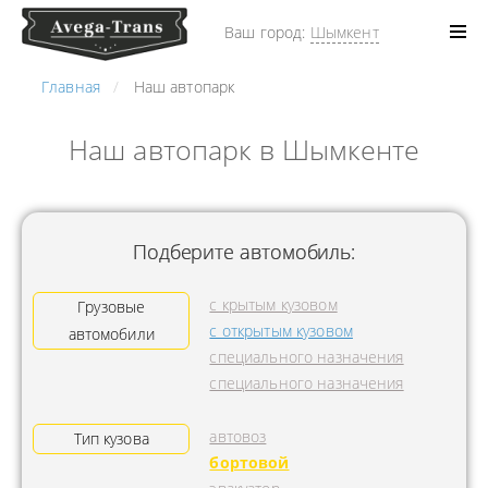
Ваш город:
Шымкент
Главная
Наш автопарк
Наш автопарк в Шымкенте
Подберите автомобиль:
с крытым кузовом
Грузовые
с открытым кузовом
автомобили
специального назначения
специального назначения
автовоз
Тип кузова
бортовой