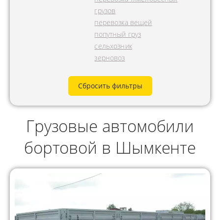
грузов
перевозка вещей
попутный груз
сельхозник
зерновоз
Сбросить фильтры
Грузовые автомобили
бортовой в Шымкенте