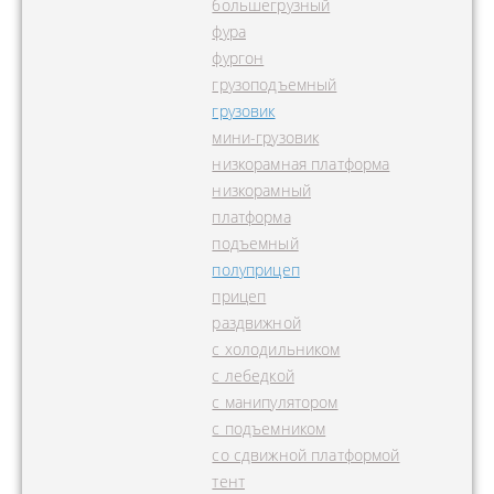
большегрузный
фура
фургон
грузоподъемный
грузовик
мини-грузовик
низкорамная платформа
низкорамный
платформа
подъемный
полуприцеп
прицеп
раздвижной
с холодильником
с лебедкой
с манипулятором
с подъемником
со сдвижной платформой
тент