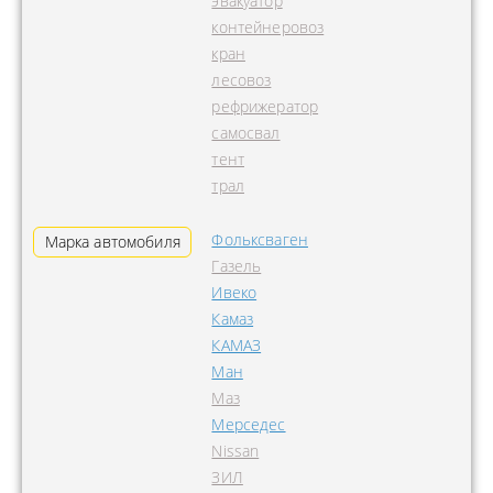
эвакуатор
контейнеровоз
кран
лесовоз
рефрижератор
самосвал
тент
трал
Фольксваген
Марка автомобиля
Газель
Ивеко
Камаз
КАМАЗ
Ман
Маз
Мерседес
Nissan
ЗИЛ