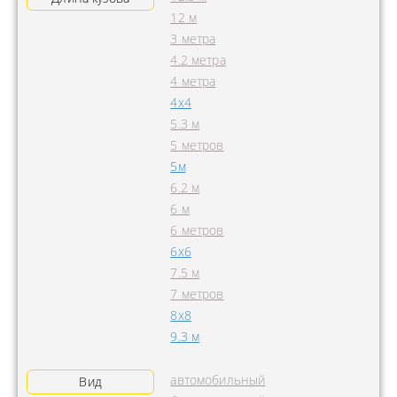
12 м
3 метра
4.2 метра
4 метра
4x4
5.3 м
5 метров
5м
6.2 м
6 м
6 метров
6х6
7.5 м
7 метров
8х8
9.3 м
автомобильный
Вид