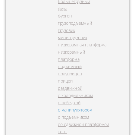
большегрузный
фура
фургон
грузоподъемный
грузовик
мини-грузовик
низкорамная платформа
низкорамный
платформа
подъемный
полуприцеп
прицеп
раздвижной
с холодильником
с лебедкой
с манипулятором
с подъемником
со сдвижной платформой
тент