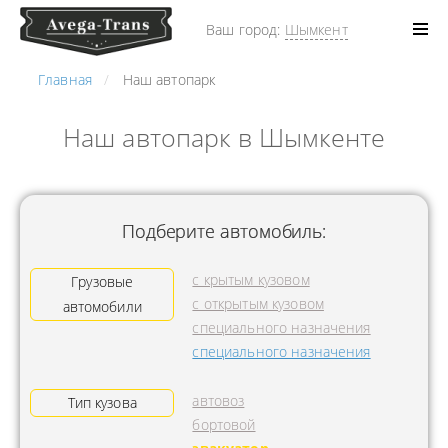
Ваш город:
Шымкент
Главная
Наш автопарк
Наш автопарк в Шымкенте
Подберите автомобиль:
с крытым кузовом
Грузовые
с открытым кузовом
автомобили
специального назначения
специального назначения
автовоз
Тип кузова
бортовой