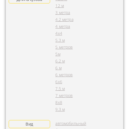
12 м
3 метра
4.2 метра
4 метра
4x4
5.3 м
5 метров
5м
6.2 м
6 м
6 метров
6х6
7.5 м
7 метров
8х8
9.3 м
автомобильный
Вид