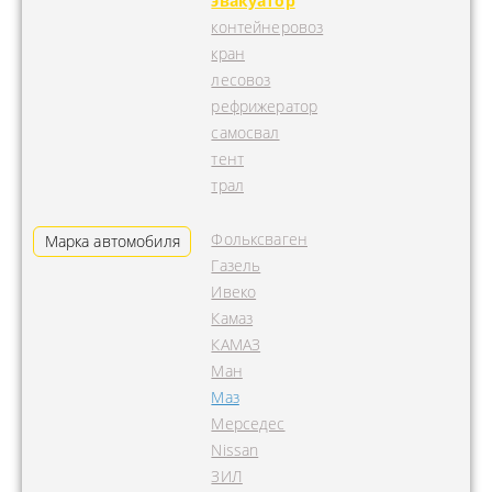
эвакуатор
контейнеровоз
кран
лесовоз
рефрижератор
самосвал
тент
трал
Фольксваген
Марка автомобиля
Газель
Ивеко
Камаз
КАМАЗ
Ман
Маз
Мерседес
Nissan
ЗИЛ