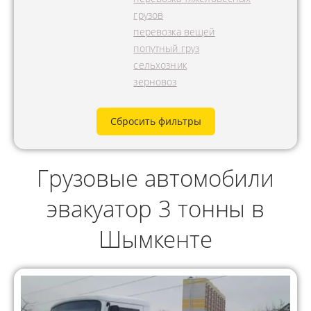
грузов
перевозка вещей
попутный груз
сельхозник
зерновоз
Сбросить фильтры
Грузовые автомобили
эвакуатор 3 тонны в
Шымкенте