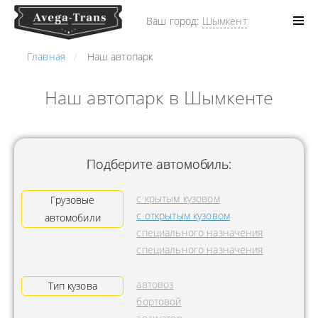
Ваш город:
Шымкент
Главная
Наш автопарк
Наш автопарк в Шымкенте
Подберите автомобиль:
с крытым кузовом
Грузовые
с открытым кузовом
автомобили
специального назначения
специального назначения
автовоз
Тип кузова
бортовой