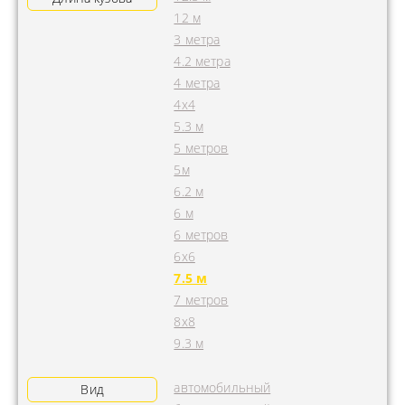
12 м
3 метра
4.2 метра
4 метра
4x4
5.3 м
5 метров
5м
6.2 м
6 м
6 метров
6х6
7.5 м
7 метров
8х8
9.3 м
автомобильный
Вид