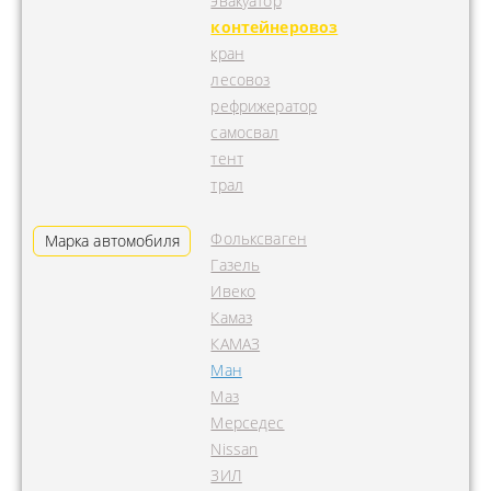
эвакуатор
контейнеровоз
кран
лесовоз
рефрижератор
самосвал
тент
трал
Фольксваген
Марка автомобиля
Газель
Ивеко
Камаз
КАМАЗ
Ман
Маз
Мерседес
Nissan
ЗИЛ