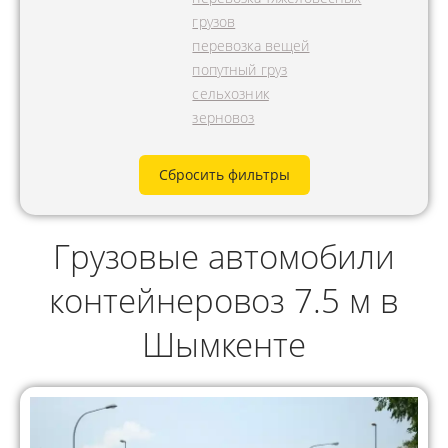
грузов
перевозка вещей
попутный груз
сельхозник
зерновоз
Сбросить фильтры
Грузовые автомобили
контейнеровоз 7.5 м в
Шымкенте