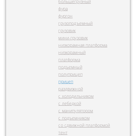
большегрузный
фура
фургон
грузоподъемный
грузовик
мини-грузовик
низкорамная платформа
низкорамный
платформа
подъемный
полуприцеп
прицеп
раздвижной
с холодильником
с лебедкой
с манипулятором
с подъемником
со сдвижной платформой
тент