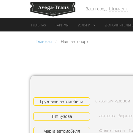
Ваш город:
Шымкент
ГЛАВНАЯ
ТАРИФЫ
УСЛУГИ
ДОПОЛНИТЕЛЬН
Главная
Наш автопарк
АРЕНДА АВТОБУСА
ПЕРЕВОЗК
ГРУЗОВОЙ ТРАНСПОРТ С
"ЭКСПРЕС
КОНИКОМ
ПЕРЕВОЗК
АРЕНДА ТРОЛЛЕЙГРУЗА
АРЕНДА А
ТЕХНИКА С
АВИАПЕР
ГИДРОБОРТАМИ
ГРУЗОВ
с крытым кузовом
ГРУЗОВАЯ ТЕХНИКА
Грузовые автомобили
ЗАКАЗАТЬ
РАЗНОЙ ПОГРУЗКИ
ДОСТАВКА
автовоз
бортов
Тип кузова
ПЕРЕВОЗКА ТРУБ
АДРЕСА
Фольксваген
Г
АРЕНДА БУЛЬДОЗЕРА
Марка автомобиля
ЛОГИСТИ