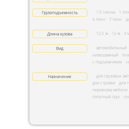
АРЕНДА ТРАКТОРА
ПРЕДОСТ
1.5 тонны
1 то
Грузоподъемность
УСЛУГИ АВТОКРАНА
ЭКСПЕДИ
6 тонн
7 тонн
д
ЗАКАЗ МАНИПУЛЯТОРА
ТЕМПЕРАТ
12.5 м
12 м
3 
Длина кузова
АВИАПЕРЕВОЗКА
ПЕРЕВОЗК
автомобильный
Вид
АВТОМОБИЛЬНЫЕ
ПЕРЕВОЗК
низкорамный
пла
ГРУЗОПЕРЕВОЗКИ
РАССЧИТА
с подъемником
с
МУЛЬТИМОДАЛЬНЫЕ
ПЕРЕВОЗК
для грузовых ав
ПЕРЕВОЗКИ
Назначение
ОХРАНА Г
для стройки
для 
АВТОПЕРЕВОЗКИ
ПЕРЕВОЗ
перевозка мебели
СБОРНОГО ГРУЗА
попутный груз
се
БАЛЛОНО
ДОСТАВКА
ПЕРЕВОЗК
НЕГАБАРИТНЫХ ГРУЗОВ
ПЕРЕВОЗК
ЖЕЛЕЗНОДОРОЖНЫЕ
ПЕРЕВОЗК