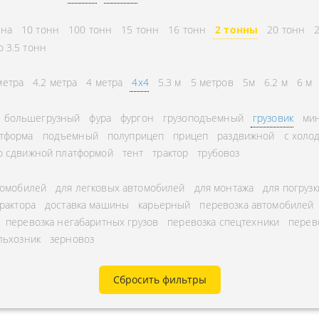
СНГ
АВЛЕНИЕ
нна
10 тонн
100 тонн
15 тонн
16 тонн
2 тонны
20 тонн
ГОРОДСКИЕ
ТОРА
о 3.5 тонн
АВТОГРУЗОПЕРЕВОЗКИ
УРНЫЕ ПЕРЕВОЗКИ
МЕЖДУГОРОДНЫЕ
метра
4.2 метра
4 метра
4x4
5.3 м
5 метров
5м
6.2 м
6 м
А ЩЕБНЯ
АВТОГРУЗОПЕРЕВОЗКИ
большегрузный
фура
фургон
грузоподъемный
грузовик
мин
А МУКИ
ПЕРЕВОЗКИ В БЕЛАРУСЬ
тформа
подъемный
полуприцеп
прицеп
раздвижной
с холо
ТЬ РАССТОЯНИЕ
ПЕРЕВОЗКИ В
о сдвижной платформой
тент
трактор
трубовоз
А УГЛЯ
УЗБЕКИСТАН
томобилей
для легковых автомобилей
для монтажа
для погрузк
РУЗА
трактора
доставка машины
карьерный
перевозка автомобилей
КА КИСЛОРОДНЫХ
перевозка негабаритных грузов
перевозка спецтехники
перев
льхозник
зерновоз
В
А ГАЗА
Сбросить фильтры
А ОПАСНОГО ГРУЗА
А