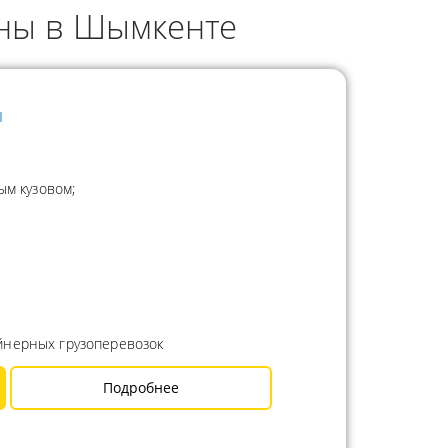
нны в Шымкенте
ы
ым кузовом;
йнерных грузоперевозок
Подробнее