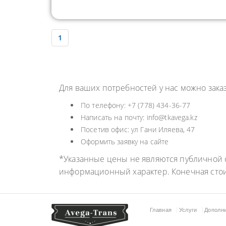
1
Для ваших потребностей у нас можно зак
По телефону: +7 (778) 434-36-77
Написать на почту: info@tkavega.kz
Посетив офис: ул Гани Иляева, 47
Оформить заявку на сайте
*Указанные цены не являются публичной о
информационный характер. Конечная сто
Главная
Услуги
Дополн