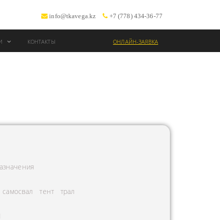
info@tkavega.kz
+7 (778) 434-36-77
ИИ
КОНТАКТЫ
ОНЛАЙН-ЗАЯВКА
ВОЗКИ
Т
азначения
самосвал
тент
трал
Л