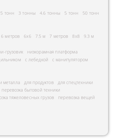
25 тонн
3 тонны
4.6 тонны
5 тонн
50 тонн
6 метров
6х6
7.5 м
7 метров
8х8
9.3 м
и-грузовик
низкорамная платформа
дильником
с лебедкой
с манипулятором
и металла
для продуктов
для спецтехники
перевозка бытовой техники
озка тяжеловесных грузов
перевозка вещей