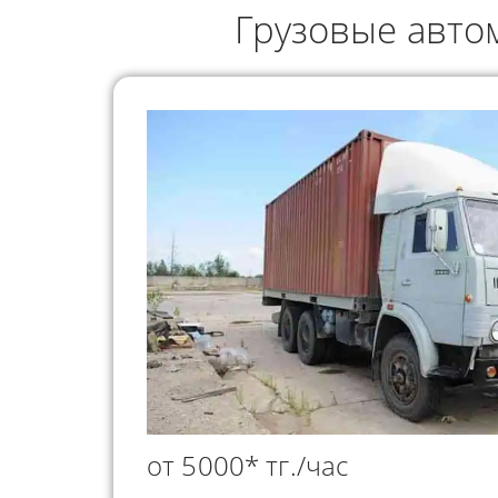
ГРУЗОПЕРЕВОЗКИ
Грузовые авто
НЕФТЕПР
ИНДИВИДУАЛЬНЫЕ
ПЕРЕВОЗК
ГРУЗОПЕРЕВОЗКИ
КОНТЕЙНЕРНЫЕ
ПЕРЕВОЗКИ
от 5000* тг./час