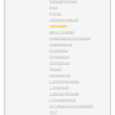
большегрузный
фура
фургон
грузоподъемный
грузовик
мини-грузовик
низкорамная платформа
низкорамный
платформа
подъемный
полуприцеп
прицеп
раздвижной
с холодильником
с лебедкой
с манипулятором
с подъемником
со сдвижной платформой
тент