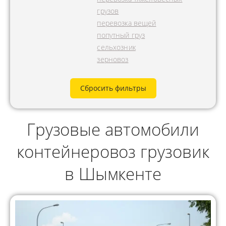
грузов
перевозка вещей
попутный груз
сельхозник
зерновоз
Сбросить фильтры
Грузовые автомобили
контейнеровоз грузовик
в Шымкенте