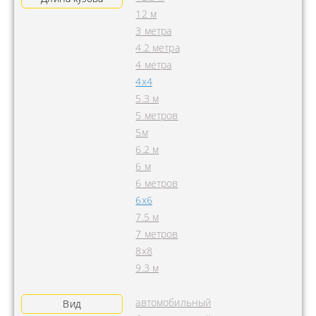
12 м
3 метра
4.2 метра
4 метра
4x4
5.3 м
5 метров
5м
6.2 м
6 м
6 метров
6х6
7.5 м
7 метров
8х8
9.3 м
автомобильный
Вид