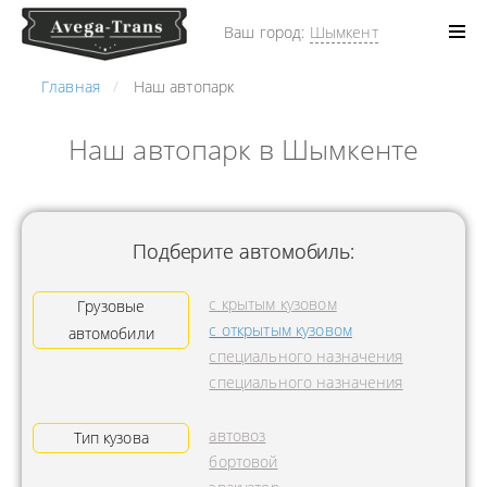
Ваш город:
Шымкент
Главная
Наш автопарк
Наш автопарк в Шымкенте
Подберите автомобиль:
с крытым кузовом
Грузовые
с открытым кузовом
автомобили
специального назначения
специального назначения
автовоз
Тип кузова
бортовой