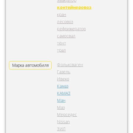
эвакуатор
контейнеровоз
кран
лесовоз
рефрижератор
самосвал
тент
трал
Фольксваген
Марка автомобиля
Газель
Ивеко
Камаз
КАМАЗ
Ман
Маз
Мерседес
Nissan
ЗИЛ