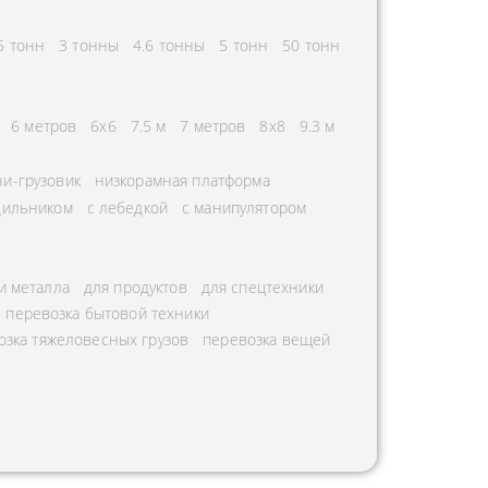
5 тонн
3 тонны
4.6 тонны
5 тонн
50 тонн
6 метров
6х6
7.5 м
7 метров
8х8
9.3 м
и-грузовик
низкорамная платформа
дильником
с лебедкой
с манипулятором
и металла
для продуктов
для спецтехники
перевозка бытовой техники
озка тяжеловесных грузов
перевозка вещей