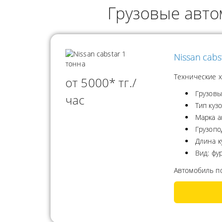
ГРУЗОПЕРЕВОЗКИ
Грузовые авт
НЕФТЕПР
ИНДИВИДУАЛЬНЫЕ
ПЕРЕВОЗК
ГРУЗОПЕРЕВОЗКИ
КОНТЕЙНЕРНЫЕ
Nissan cabs
ПЕРЕВОЗКИ
Технические х
от 5000* тг./
Грузовы
час
Тип куз
Марка а
Грузопо
Длина к
Вид: фу
Автомобиль п