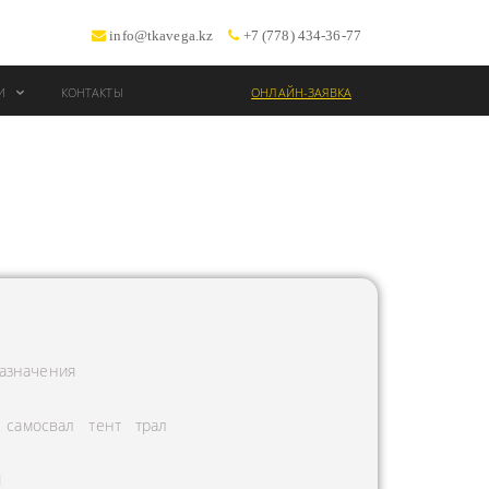
info@tkavega.kz
+7 (778) 434-36-77
ИИ
КОНТАКТЫ
ОНЛАЙН-ЗАЯВКА
ВОЗКИ
Т
азначения
самосвал
тент
трал
Л