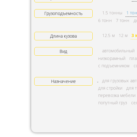
АРЕНДА ТРАКТОРА
ПРЕДОСТ
1.5 тонны
1 то
Грузоподъемность
УСЛУГИ АВТОКРАНА
ЭКСПЕДИ
6 тонн
7 тонн
д
ЗАКАЗ МАНИПУЛЯТОРА
ТЕМПЕРАТ
12.5 м
12 м
3 
Длина кузова
АВИАПЕРЕВОЗКА
ПЕРЕВОЗК
автомобильный
Вид
АВТОМОБИЛЬНЫЕ
ПЕРЕВОЗК
низкорамный
пла
ГРУЗОПЕРЕВОЗКИ
РАССЧИТА
с подъемником
с
МУЛЬТИМОДАЛЬНЫЕ
ПЕРЕВОЗК
для грузовых ав
ПЕРЕВОЗКИ
Назначение
ОХРАНА Г
для стройки
для 
АВТОПЕРЕВОЗКИ
ПЕРЕВОЗ
перевозка мебели
СБОРНОГО ГРУЗА
попутный груз
се
БАЛЛОНО
ДОСТАВКА
ПЕРЕВОЗК
НЕГАБАРИТНЫХ ГРУЗОВ
ПЕРЕВОЗК
ЖЕЛЕЗНОДОРОЖНЫЕ
ПЕРЕВОЗК