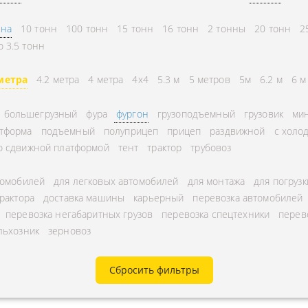
СНГ
АВЛЕНИЕ
нна
10 тонн
100 тонн
15 тонн
16 тонн
2 тонны
20 тонн
2
ГОРОДСКИЕ
ТОРА
о 3.5 тонн
АВТОГРУЗОПЕРЕВОЗКИ
УРНЫЕ ПЕРЕВОЗКИ
МЕЖДУГОРОДНЫЕ
метра
4.2 метра
4 метра
4x4
5.3 м
5 метров
5м
6.2 м
6 м
А ЩЕБНЯ
АВТОГРУЗОПЕРЕВОЗКИ
большегрузный
фура
фургон
грузоподъемный
грузовик
мин
А МУКИ
ПЕРЕВОЗКИ В БЕЛАРУСЬ
тформа
подъемный
полуприцеп
прицеп
раздвижной
с холо
ТЬ РАССТОЯНИЕ
ПЕРЕВОЗКИ В
о сдвижной платформой
тент
трактор
трубовоз
А УГЛЯ
УЗБЕКИСТАН
томобилей
для легковых автомобилей
для монтажа
для погрузк
РУЗА
трактора
доставка машины
карьерный
перевозка автомобилей
КА КИСЛОРОДНЫХ
перевозка негабаритных грузов
перевозка спецтехники
перев
льхозник
зерновоз
В
А ГАЗА
Сбросить фильтры
А ОПАСНОГО ГРУЗА
А