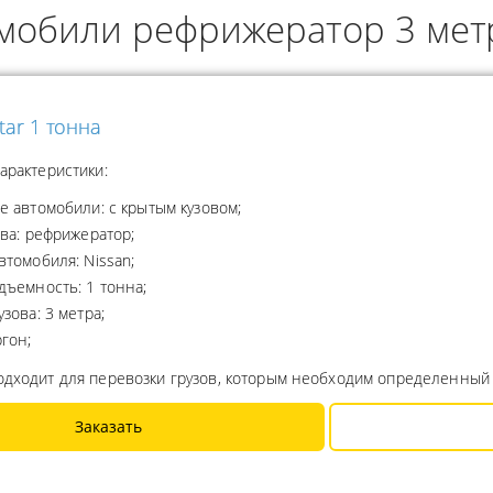
омобили рефрижератор 3 мет
ОДУКТОВ
А ПРОПАНА
tar 1 тонна
арактеристики:
е автомобили: с крытым кузовом;
ова: рефрижератор;
втомобиля: Nissan;
дъемность: 1 тонна;
узова: 3 метра;
ргон;
одходит для перевозки грузов, которым необходим определенный
Заказать