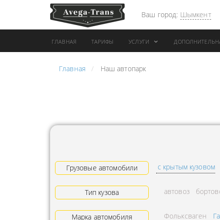
Ваш город:
Шымкент
ГЛАВНАЯ
ТАРИФЫ
УСЛУГИ
ДОПОЛНИТЕЛЬН
Главная
Наш автопарк
АРЕНДА АВТОБУСА
ПЕРЕВОЗК
ГРУЗОВОЙ ТРАНСПОРТ С
"ЭКСПРЕС
КОНИКОМ
ПЕРЕВОЗК
АРЕНДА ТРОЛЛЕЙГРУЗА
АРЕНДА А
ТЕХНИКА С
АВИАПЕР
ГИДРОБОРТАМИ
ГРУЗОВ
с крытым кузовом
ГРУЗОВАЯ ТЕХНИКА
Грузовые автомобили
ЗАКАЗАТЬ
РАЗНОЙ ПОГРУЗКИ
ДОСТАВКА
автовоз
бортов
Тип кузова
ПЕРЕВОЗКА ТРУБ
АДРЕСА
Фольксваген
Г
АРЕНДА БУЛЬДОЗЕРА
Марка автомобиля
ЛОГИСТИ