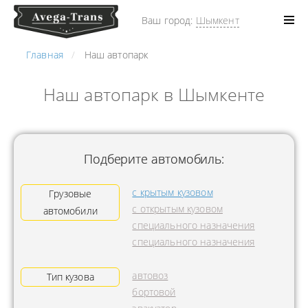
Ваш город:
Шымкент
Главная
Наш автопарк
Наш автопарк в Шымкенте
Подберите автомобиль:
с крытым кузовом
Грузовые
с открытым кузовом
автомобили
специального назначения
специального назначения
автовоз
Тип кузова
бортовой