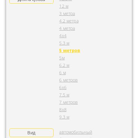
12 м
3 метра
4.2 метра
4 метра
4x4
5.3 м
5 метров
5м
6.2 м
6 м
6 метров
6х6
7.5 м
7 метров
8х8
9.3 м
автомобильный
Вид