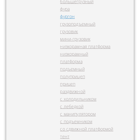
большегрузный
фура
фургон
грузоподъемный
грузовик
мини-грузовик
низкорамная платформа
низкорамный
платформа
подъемный
полуприцеп
прицеп
раздвижной
с холодильником
с лебедкой
с манипулятором
с подъемником
со сдвижной платформой
тент