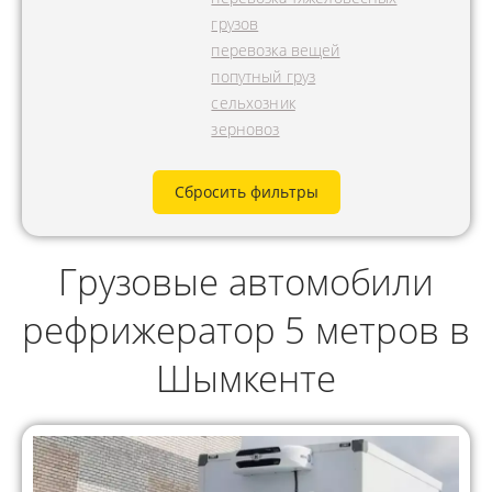
грузов
перевозка вещей
попутный груз
сельхозник
зерновоз
Сбросить фильтры
Грузовые автомобили
рефрижератор 5 метров в
Шымкенте