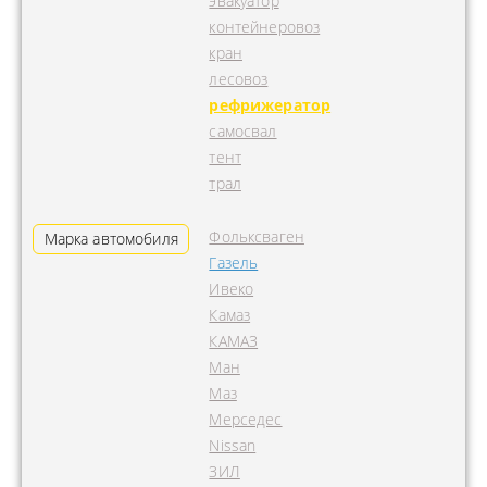
эвакуатор
контейнеровоз
кран
лесовоз
рефрижератор
самосвал
тент
трал
Фольксваген
Марка автомобиля
Газель
Ивеко
Камаз
КАМАЗ
Ман
Маз
Мерседес
Nissan
ЗИЛ