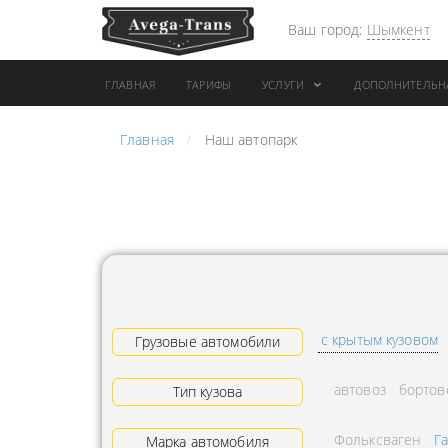
Ваш город:
Шымкент
ГЛАВНАЯ
ТАРИФЫ
УСЛУГИ
ДОПОЛНИТЕЛЬН
Главная
Наш автопарк
АРЕНДА АВТОБУСА
ПЕРЕВОЗК
ГРУЗОВОЙ ТРАНСПОРТ С
"ЭКСПРЕС
КОНИКОМ
ПЕРЕВОЗК
АРЕНДА ТРОЛЛЕЙГРУЗА
АРЕНДА А
ТЕХНИКА С
АВИАПЕР
ГИДРОБОРТАМИ
ГРУЗОВ
с крытым кузовом
ГРУЗОВАЯ ТЕХНИКА
Грузовые автомобили
ЗАКАЗАТЬ
РАЗНОЙ ПОГРУЗКИ
ДОСТАВКА
автовоз
бортов
Тип кузова
ПЕРЕВОЗКА ТРУБ
АДРЕСА
Фольксваген
Г
АРЕНДА БУЛЬДОЗЕРА
Марка автомобиля
ЛОГИСТИ