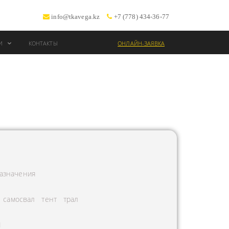
info@tkavega.kz
+7 (778) 434-36-77
ИИ
КОНТАКТЫ
ОНЛАЙН-ЗАЯВКА
ВОЗКИ
Т
азначения
самосвал
тент
трал
Л