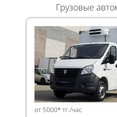
ГРУЗОПЕРЕВОЗКИ
Грузовые авто
НЕФТЕПР
ИНДИВИДУАЛЬНЫЕ
ПЕРЕВОЗК
ГРУЗОПЕРЕВОЗКИ
КОНТЕЙНЕРНЫЕ
ПЕРЕВОЗКИ
от 5000* тг./час