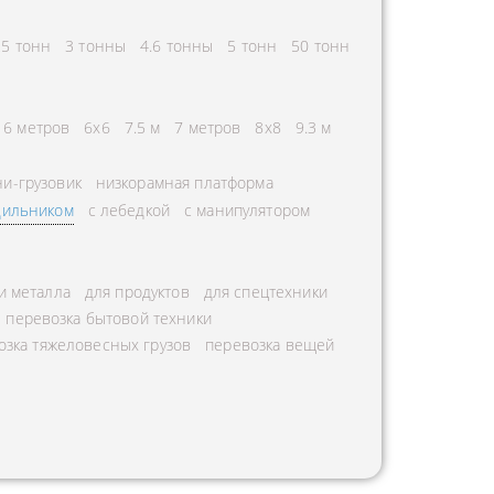
25 тонн
3 тонны
4.6 тонны
5 тонн
50 тонн
6 метров
6х6
7.5 м
7 метров
8х8
9.3 м
и-грузовик
низкорамная платформа
дильником
с лебедкой
с манипулятором
и металла
для продуктов
для спецтехники
перевозка бытовой техники
озка тяжеловесных грузов
перевозка вещей