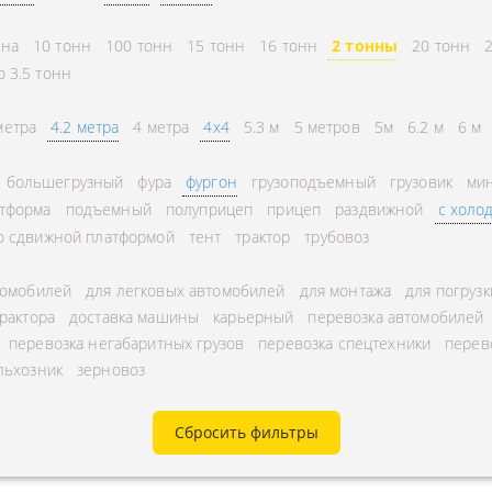
СНГ
АВЛЕНИЕ
нна
10 тонн
100 тонн
15 тонн
16 тонн
2 тонны
20 тонн
ГОРОДСКИЕ
ТОРА
о 3.5 тонн
АВТОГРУЗОПЕРЕВОЗКИ
УРНЫЕ ПЕРЕВОЗКИ
МЕЖДУГОРОДНЫЕ
метра
4.2 метра
4 метра
4x4
5.3 м
5 метров
5м
6.2 м
6 м
А ЩЕБНЯ
АВТОГРУЗОПЕРЕВОЗКИ
большегрузный
фура
фургон
грузоподъемный
грузовик
мин
А МУКИ
ПЕРЕВОЗКИ В БЕЛАРУСЬ
тформа
подъемный
полуприцеп
прицеп
раздвижной
с холо
ТЬ РАССТОЯНИЕ
ПЕРЕВОЗКИ В
о сдвижной платформой
тент
трактор
трубовоз
А УГЛЯ
УЗБЕКИСТАН
томобилей
для легковых автомобилей
для монтажа
для погрузк
РУЗА
трактора
доставка машины
карьерный
перевозка автомобилей
КА КИСЛОРОДНЫХ
перевозка негабаритных грузов
перевозка спецтехники
перев
льхозник
зерновоз
В
А ГАЗА
Сбросить фильтры
А ОПАСНОГО ГРУЗА
А