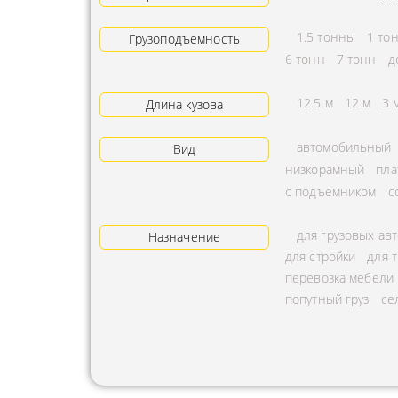
АРЕНДА ТРАКТОРА
ПРЕДОСТ
1.5 тонны
1 то
Грузоподъемность
УСЛУГИ АВТОКРАНА
ЭКСПЕДИ
6 тонн
7 тонн
д
ЗАКАЗ МАНИПУЛЯТОРА
ТЕМПЕРАТ
12.5 м
12 м
3 
Длина кузова
АВИАПЕРЕВОЗКА
ПЕРЕВОЗК
автомобильный
Вид
АВТОМОБИЛЬНЫЕ
ПЕРЕВОЗК
низкорамный
пла
ГРУЗОПЕРЕВОЗКИ
РАССЧИТА
с подъемником
с
МУЛЬТИМОДАЛЬНЫЕ
ПЕРЕВОЗК
ПЕРЕВОЗКИ
для грузовых ав
Назначение
ОХРАНА Г
для стройки
для 
АВТОПЕРЕВОЗКИ
ПЕРЕВОЗ
перевозка мебели
СБОРНОГО ГРУЗА
попутный груз
се
БАЛЛОНО
ДОСТАВКА
ПЕРЕВОЗК
НЕГАБАРИТНЫХ ГРУЗОВ
ПЕРЕВОЗК
ЖЕЛЕЗНОДОРОЖНЫЕ
ПЕРЕВОЗК