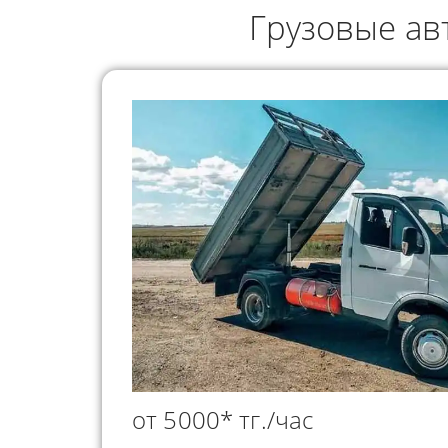
ГРУЗОПЕРЕВОЗКИ
Грузовые ав
НЕФТЕПР
ИНДИВИДУАЛЬНЫЕ
ПЕРЕВОЗК
ГРУЗОПЕРЕВОЗКИ
КОНТЕЙНЕРНЫЕ
ПЕРЕВОЗКИ
от 5000* тг./час