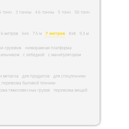
5 тонн
3 тонны
4.6 тонны
5 тонн
50 тонн
6 метров
6х6
7.5 м
7 метров
8х8
9.3 м
и-грузовик
низкорамная платформа
дильником
с лебедкой
с манипулятором
и металла
для продуктов
для спецтехники
перевозка бытовой техники
озка тяжеловесных грузов
перевозка вещей