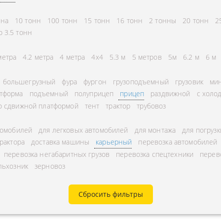
СНГ
АВЛЕНИЕ
нна
10 тонн
100 тонн
15 тонн
16 тонн
2 тонны
20 тонн
2
ГОРОДСКИЕ
ТОРА
о 3.5 тонн
АВТОГРУЗОПЕРЕВОЗКИ
УРНЫЕ ПЕРЕВОЗКИ
МЕЖДУГОРОДНЫЕ
метра
4.2 метра
4 метра
4x4
5.3 м
5 метров
5м
6.2 м
6 м
А ЩЕБНЯ
АВТОГРУЗОПЕРЕВОЗКИ
большегрузный
фура
фургон
грузоподъемный
грузовик
мин
А МУКИ
ПЕРЕВОЗКИ В БЕЛАРУСЬ
тформа
подъемный
полуприцеп
прицеп
раздвижной
с холо
ТЬ РАССТОЯНИЕ
ПЕРЕВОЗКИ В
о сдвижной платформой
тент
трактор
трубовоз
А УГЛЯ
УЗБЕКИСТАН
томобилей
для легковых автомобилей
для монтажа
для погрузк
РУЗА
трактора
доставка машины
карьерный
перевозка автомобилей
КА КИСЛОРОДНЫХ
перевозка негабаритных грузов
перевозка спецтехники
перев
льхозник
зерновоз
В
А ГАЗА
Сбросить фильтры
А ОПАСНОГО ГРУЗА
А