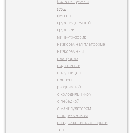
большегрузный
фура
фургон
грузоподъемный
грузовик
мини-грузовик
низкорамная платформа
низкорамный
платформа
подъемный
полуприцеп
прицеп
раздвижной
с холодильником
с лебедкой
с манипулятором
с подъемником
со сдвижной платформой
тент