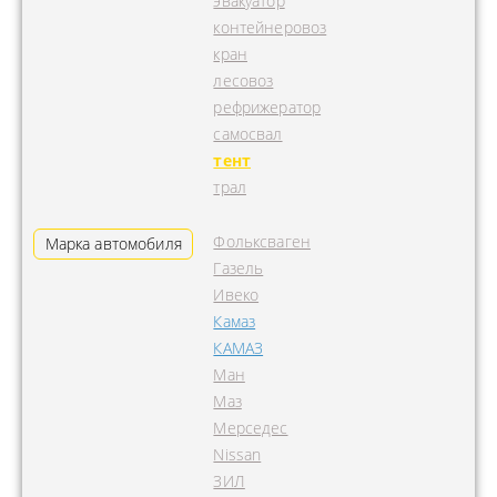
эвакуатор
контейнеровоз
кран
лесовоз
рефрижератор
самосвал
тент
трал
Фольксваген
Марка автомобиля
Газель
Ивеко
Камаз
КАМАЗ
Ман
Маз
Мерседес
Nissan
ЗИЛ