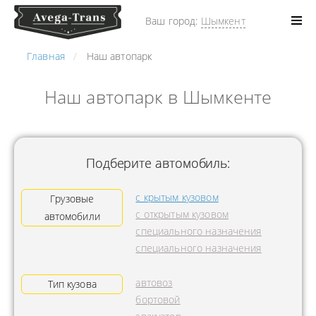
Ваш город:
Шымкент
Главная
Наш автопарк
Наш автопарк в Шымкенте
Подберите автомобиль:
с крытым кузовом
Грузовые
с открытым кузовом
автомобили
специального назначения
специального назначения
автовоз
Тип кузова
бортовой