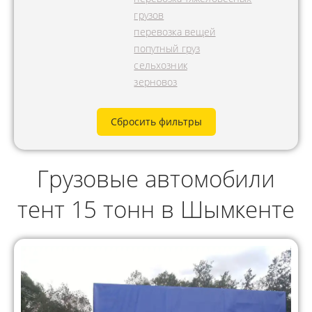
грузов
перевозка вещей
попутный груз
сельхозник
зерновоз
Сбросить фильтры
Грузовые автомобили
тент 15 тонн в Шымкенте