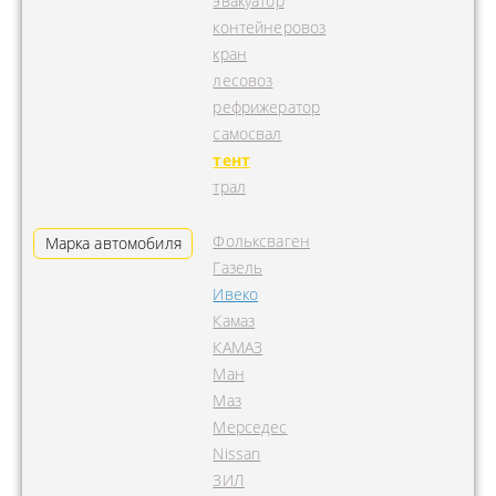
эвакуатор
контейнеровоз
кран
лесовоз
рефрижератор
самосвал
тент
трал
Фольксваген
Марка автомобиля
Газель
Ивеко
Камаз
КАМАЗ
Ман
Маз
Мерседес
Nissan
ЗИЛ