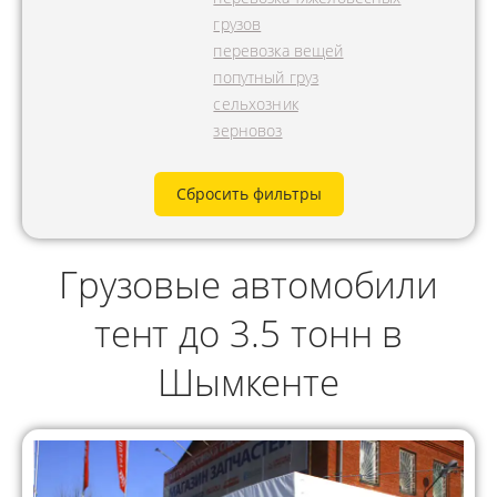
грузов
перевозка вещей
попутный груз
сельхозник
зерновоз
Сбросить фильтры
Грузовые автомобили
тент до 3.5 тонн в
Шымкенте