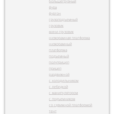
большегрузный
фура
фургон
грузоподъемный
грузовик
мини-грузовик
низкорамная платформа
низкорамный
платформа
подъемный
полуприцеп
прицеп
раздвижной
с холодильником
с лебедкой
с манипулятором
с подъемником
со сдвижной платформой
тент