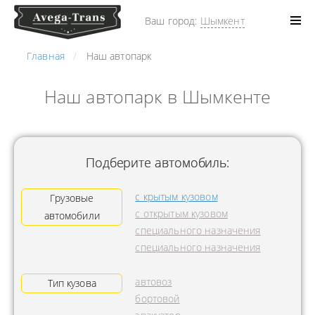
Ваш город:
Шымкент
Главная
Наш автопарк
Наш автопарк в Шымкенте
Подберите автомобиль:
с крытым кузовом
Грузовые
с открытым кузовом
автомобили
специального назначения
специального назначения
автовоз
Тип кузова
бортовой