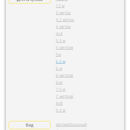
12 м
3 метра
4.2 метра
4 метра
4x4
5.3 м
5 метров
5м
6.2 м
6 м
6 метров
6х6
7.5 м
7 метров
8х8
9.3 м
автомобильный
Вид