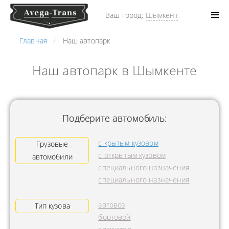
Ваш город:
Шымкент
Главная
Наш автопарк
Наш автопарк в Шымкенте
Подберите автомобиль:
с крытым кузовом
Грузовые
с открытым кузовом
автомобили
специального назначения
специального назначения
автовоз
Тип кузова
бортовой