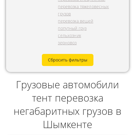
перевозка тяжеловесных
грузов
перевозка вещей
попутный груз
сельхозник
зерновоз
Сбросить фильтры
Грузовые автомобили
тент перевозка
негабаритных грузов в
Шымкенте