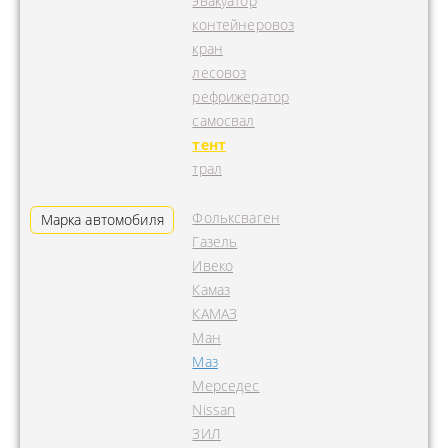
эвакуатор
контейнеровоз
кран
лесовоз
рефрижератор
самосвал
тент
трал
Фольксваген
Марка автомобиля
Газель
Ивеко
Камаз
КАМАЗ
Ман
Маз
Мерседес
Nissan
ЗИЛ