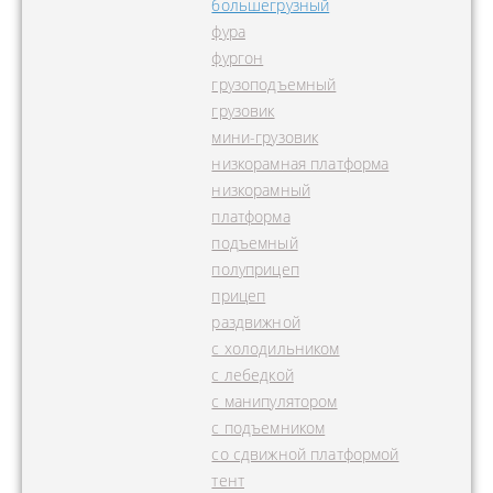
большегрузный
фура
фургон
грузоподъемный
грузовик
мини-грузовик
низкорамная платформа
низкорамный
платформа
подъемный
полуприцеп
прицеп
раздвижной
с холодильником
с лебедкой
с манипулятором
с подъемником
со сдвижной платформой
тент