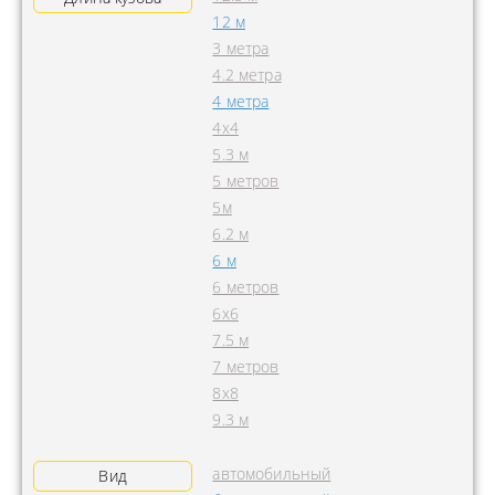
12 м
3 метра
4.2 метра
4 метра
4x4
5.3 м
5 метров
5м
6.2 м
6 м
6 метров
6х6
7.5 м
7 метров
8х8
9.3 м
автомобильный
Вид