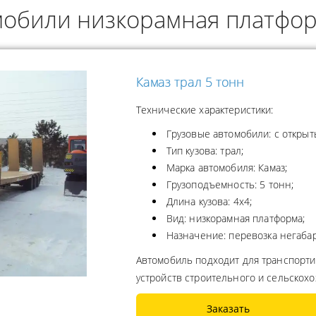
мобили низкорамная платфо
ОДУКТОВ
А ПРОПАНА
Камаз трал 5 тонн
Технические характеристики:
Грузовые автомобили: с открыт
Тип кузова: трал;
Марка автомобиля: Камаз;
Грузоподъемность: 5 тонн;
Длина кузова: 4x4;
Вид: низкорамная платформа;
Назначение: перевозка негабар
Автомобиль подходит для транспорт
устройств строительного и сельскох
Заказать