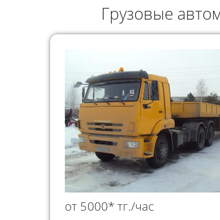
ГРУЗОПЕРЕВОЗКИ
Грузовые авто
НЕФТЕПР
ИНДИВИДУАЛЬНЫЕ
ПЕРЕВОЗК
ГРУЗОПЕРЕВОЗКИ
КОНТЕЙНЕРНЫЕ
ПЕРЕВОЗКИ
от 5000* тг./час