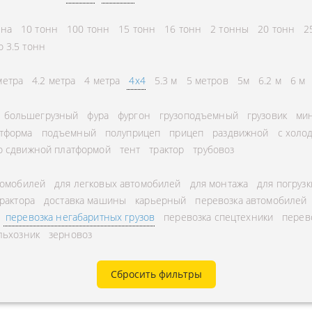
СНГ
АВЛЕНИЕ
нна
10 тонн
100 тонн
15 тонн
16 тонн
2 тонны
20 тонн
2
ГОРОДСКИЕ
ТОРА
о 3.5 тонн
АВТОГРУЗОПЕРЕВОЗКИ
УРНЫЕ ПЕРЕВОЗКИ
МЕЖДУГОРОДНЫЕ
метра
4.2 метра
4 метра
4x4
5.3 м
5 метров
5м
6.2 м
6 м
А ЩЕБНЯ
АВТОГРУЗОПЕРЕВОЗКИ
большегрузный
фура
фургон
грузоподъемный
грузовик
мин
А МУКИ
ПЕРЕВОЗКИ В БЕЛАРУСЬ
тформа
подъемный
полуприцеп
прицеп
раздвижной
с холо
ТЬ РАССТОЯНИЕ
ПЕРЕВОЗКИ В
о сдвижной платформой
тент
трактор
трубовоз
А УГЛЯ
УЗБЕКИСТАН
томобилей
для легковых автомобилей
для монтажа
для погрузк
РУЗА
трактора
доставка машины
карьерный
перевозка автомобилей
КА КИСЛОРОДНЫХ
перевозка негабаритных грузов
перевозка спецтехники
перев
льхозник
зерновоз
В
А ГАЗА
Сбросить фильтры
А ОПАСНОГО ГРУЗА
А