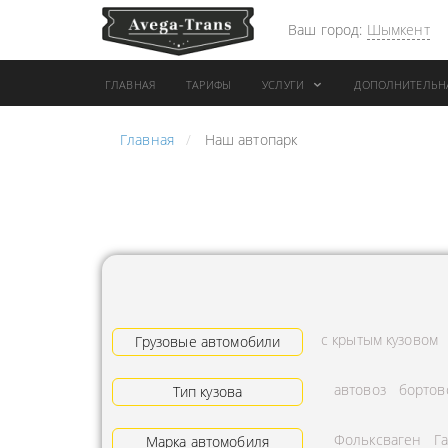
Ваш город:
Шымкент
ГЛАВНАЯ
ТАРИФЫ
УСЛУГИ
ДОПОЛНИТЕЛЬН
Главная
Наш автопарк
АРЕНДА АВТОБУСА
ПЕРЕВОЗК
ГРУЗОВОЙ ТРАНСПОРТ С
"ЭКСПРЕС
КОНИКОМ
ПЕРЕВОЗК
АРЕНДА ТРОЛЛЕЙГРУЗА
АРЕНДА А
ТЕХНИКА С
АВИАПЕР
ГИДРОБОРТАМИ
ГРУЗОВ
с крытым кузовом
ГРУЗОВАЯ ТЕХНИКА
Грузовые автомобили
ЗАКАЗАТЬ
РАЗНОЙ ПОГРУЗКИ
ДОСТАВКА
автовоз
бортов
Тип кузова
ПЕРЕВОЗКА ТРУБ
АДРЕСА
Фольксваген
Г
АРЕНДА БУЛЬДОЗЕРА
Марка автомобиля
ЛОГИСТИ