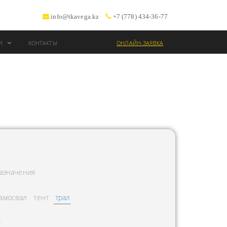
info@tkavega.kz
+7 (778) 434-36-77
ИИ
КОНТАКТЫ
ОНЛАЙН-ЗАЯВКА
ВОЗКИ
Т
азначения
амосвал
тент
трал
Л