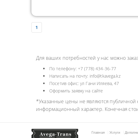
1
Для ваших потребностей у нас можно зак
По телефону: +7 (778) 434-36-77
Написать на почту: info@tkavega.kz
Посетив офис: ул Гани Иляева, 47
Оформить заявку на сайте
*Указанные цены не являются публичной о
информационный характер. Конечная сто
Главная
Услуги
Дополн