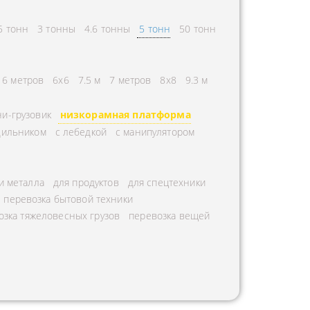
5 тонн
3 тонны
4.6 тонны
5 тонн
50 тонн
6 метров
6х6
7.5 м
7 метров
8х8
9.3 м
и-грузовик
низкорамная платформа
дильником
с лебедкой
с манипулятором
и металла
для продуктов
для спецтехники
перевозка бытовой техники
озка тяжеловесных грузов
перевозка вещей