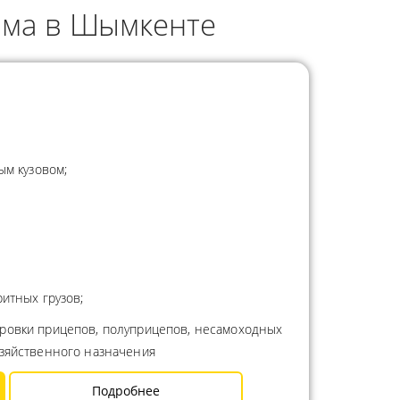
рма в Шымкенте
ым кузовом;
итных грузов;
ировки прицепов, полуприцепов, несамоходных
озяйственного назначения
Подробнее