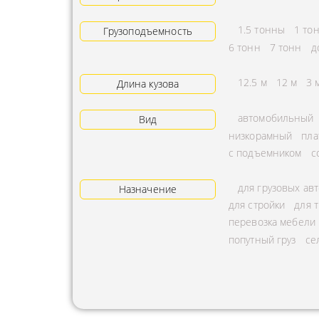
АРЕНДА ТРАКТОРА
ПРЕДОСТ
1.5 тонны
1 то
Грузоподъемность
УСЛУГИ АВТОКРАНА
ЭКСПЕДИ
6 тонн
7 тонн
д
ЗАКАЗ МАНИПУЛЯТОРА
ТЕМПЕРАТ
12.5 м
12 м
3 
Длина кузова
АВИАПЕРЕВОЗКА
ПЕРЕВОЗК
автомобильный
Вид
АВТОМОБИЛЬНЫЕ
ПЕРЕВОЗК
низкорамный
пла
ГРУЗОПЕРЕВОЗКИ
РАССЧИТА
с подъемником
с
МУЛЬТИМОДАЛЬНЫЕ
ПЕРЕВОЗК
для грузовых ав
ПЕРЕВОЗКИ
Назначение
ОХРАНА Г
для стройки
для 
АВТОПЕРЕВОЗКИ
ПЕРЕВОЗ
перевозка мебели
СБОРНОГО ГРУЗА
попутный груз
се
БАЛЛОНО
ДОСТАВКА
ПЕРЕВОЗК
НЕГАБАРИТНЫХ ГРУЗОВ
ПЕРЕВОЗК
ЖЕЛЕЗНОДОРОЖНЫЕ
ПЕРЕВОЗК