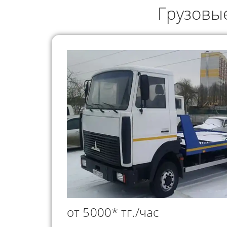
ГРУЗОПЕРЕВОЗКИ
Грузовы
НЕФТЕПР
ИНДИВИДУАЛЬНЫЕ
ПЕРЕВОЗК
ГРУЗОПЕРЕВОЗКИ
КОНТЕЙНЕРНЫЕ
ПЕРЕВОЗКИ
от 5000* тг./час