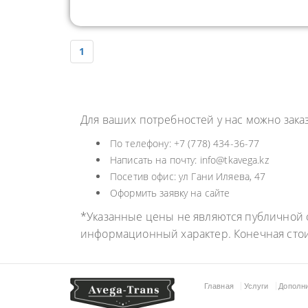
1
Для ваших потребностей у нас можно зака
По телефону: +7 (778) 434-36-77
Написать на почту: info@tkavega.kz
Посетив офис: ул Гани Иляева, 47
Оформить заявку на сайте
*Указанные цены не являются публичной о
информационный характер. Конечная сто
Главная
Услуги
Дополн