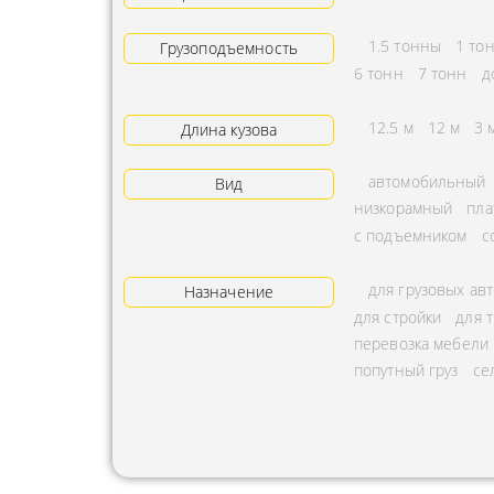
АРЕНДА ТРАКТОРА
ПРЕДОСТ
1.5 тонны
1 то
Грузоподъемность
УСЛУГИ АВТОКРАНА
ЭКСПЕДИ
6 тонн
7 тонн
д
ЗАКАЗ МАНИПУЛЯТОРА
ТЕМПЕРАТ
12.5 м
12 м
3 
Длина кузова
АВИАПЕРЕВОЗКА
ПЕРЕВОЗК
автомобильный
Вид
АВТОМОБИЛЬНЫЕ
ПЕРЕВОЗК
низкорамный
пла
ГРУЗОПЕРЕВОЗКИ
РАССЧИТА
с подъемником
с
МУЛЬТИМОДАЛЬНЫЕ
ПЕРЕВОЗК
для грузовых ав
ПЕРЕВОЗКИ
Назначение
ОХРАНА Г
для стройки
для 
АВТОПЕРЕВОЗКИ
ПЕРЕВОЗ
перевозка мебели
СБОРНОГО ГРУЗА
попутный груз
се
БАЛЛОНО
ДОСТАВКА
ПЕРЕВОЗК
НЕГАБАРИТНЫХ ГРУЗОВ
ПЕРЕВОЗК
ЖЕЛЕЗНОДОРОЖНЫЕ
ПЕРЕВОЗК