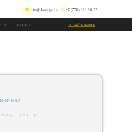
info@tkavega.kz
+7 (778) 434-36-77
ИИ
КОНТАКТЫ
ОНЛАЙН-ЗАЯВКА
ВОЗКИ
Т
азначения
амосвал
тент
трал
Л