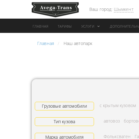
Ваш город:
Шымкент
ГЛАВНАЯ
ТАРИФЫ
УСЛУГИ
ДОПОЛНИТЕЛЬН
Главная
Наш автопарк
АРЕНДА АВТОБУСА
ПЕРЕВОЗК
ГРУЗОВОЙ ТРАНСПОРТ С
"ЭКСПРЕС
КОНИКОМ
ПЕРЕВОЗК
АРЕНДА ТРОЛЛЕЙГРУЗА
АРЕНДА А
ТЕХНИКА С
АВИАПЕР
ГИДРОБОРТАМИ
ГРУЗОВ
с крытым кузовом
ГРУЗОВАЯ ТЕХНИКА
Грузовые автомобили
ЗАКАЗАТЬ
РАЗНОЙ ПОГРУЗКИ
ДОСТАВКА
автовоз
бортов
Тип кузова
ПЕРЕВОЗКА ТРУБ
АДРЕСА
Фольксваген
Г
АРЕНДА БУЛЬДОЗЕРА
Марка автомобиля
ЛОГИСТИ