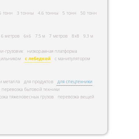
5 тонн
3 тонны
4.6 тонны
5 тонн
50 тонн
6 метров
6х6
7.5 м
7 метров
8х8
9.3 м
и-грузовик
низкорамная платформа
дильником
с лебедкой
с манипулятором
и металла
для продуктов
для спецтехники
перевозка бытовой техники
озка тяжеловесных грузов
перевозка вещей