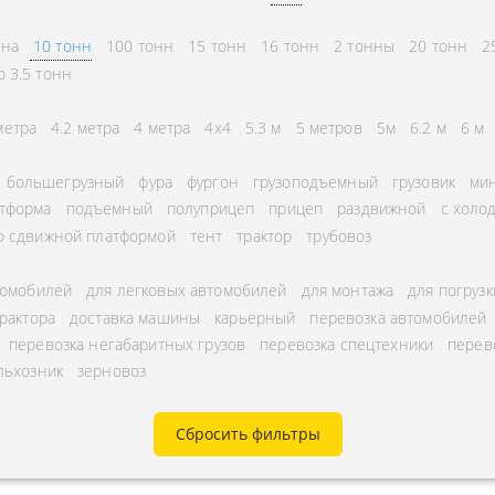
СНГ
АВЛЕНИЕ
нна
10 тонн
100 тонн
15 тонн
16 тонн
2 тонны
20 тонн
2
ГОРОДСКИЕ
ТОРА
о 3.5 тонн
АВТОГРУЗОПЕРЕВОЗКИ
УРНЫЕ ПЕРЕВОЗКИ
МЕЖДУГОРОДНЫЕ
метра
4.2 метра
4 метра
4x4
5.3 м
5 метров
5м
6.2 м
6 м
А ЩЕБНЯ
АВТОГРУЗОПЕРЕВОЗКИ
большегрузный
фура
фургон
грузоподъемный
грузовик
мин
А МУКИ
ПЕРЕВОЗКИ В БЕЛАРУСЬ
тформа
подъемный
полуприцеп
прицеп
раздвижной
с холо
ТЬ РАССТОЯНИЕ
о сдвижной платформой
тент
трактор
трубовоз
ПЕРЕВОЗКИ В
А УГЛЯ
УЗБЕКИСТАН
томобилей
для легковых автомобилей
для монтажа
для погрузк
РУЗА
трактора
доставка машины
карьерный
перевозка автомобилей
КА КИСЛОРОДНЫХ
перевозка негабаритных грузов
перевозка спецтехники
перев
льхозник
зерновоз
В
А ГАЗА
Сбросить фильтры
А ОПАСНОГО ГРУЗА
А