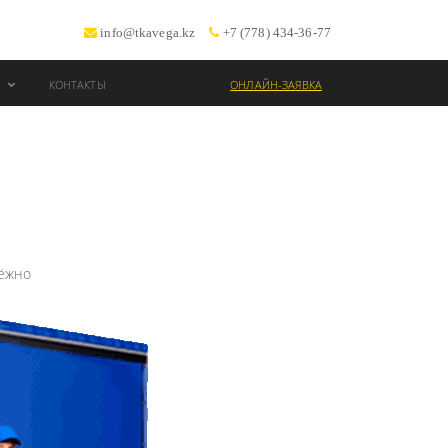
info@tkavega.kz
+7 (778) 434-36-77
И
КОНТАКТЫ
ОНЛАЙН-ЗАЯВКА
ОЗКИ
и
дёжно