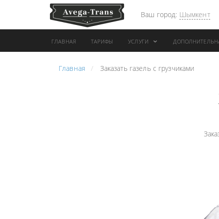
Ваш город:
Шымкент
ГЛАВНАЯ
ТАРИФЫ
УСЛУГИ
ДОПОЛНИТЕЛЬН
Главная
Заказать газель с грузчиками
АРЕНДА АВТОБУСА
ПЕРЕВОЗК
ГРУЗОВОЙ ТРАНСПОРТ С
"ЭКСПРЕС
КОНИКОМ
ПЕРЕВОЗК
АРЕНДА ТРОЛЛЕЙГРУЗА
АРЕНДА А
Зака
ТЕХНИКА С
АВИАПЕР
ГИДРОБОРТАМИ
ГРУЗОВ
ГРУЗОВАЯ ТЕХНИКА
ЗАКАЗАТЬ
РАЗНОЙ ПОГРУЗКИ
ДОСТАВКА
ПЕРЕВОЗКА ТРУБ
АДРЕСА
АРЕНДА БУЛЬДОЗЕРА
ЛОГИСТИ