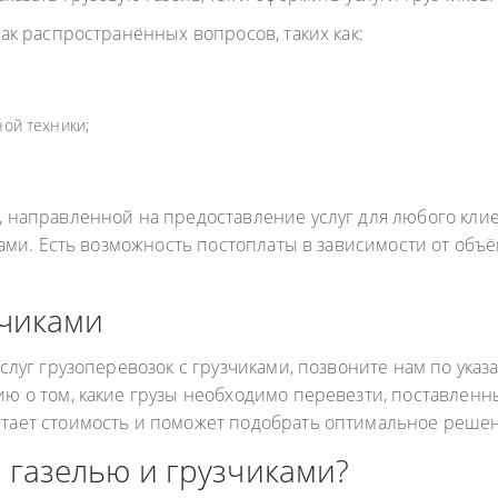
ОДУКТОВ
ак распространённых вопросов, таких как:
А ПРОПАНА
ой техники;
 направленной на предоставление услуг для любого клие
ками. Есть возможность постоплаты в зависимости от объ
зчиками
слуг грузоперевозок с грузчиками, позвоните нам по ука
ю о том, какие грузы необходимо перевезти, поставлен
тает стоимость и поможет подобрать оптимальное реше
 газелью и грузчиками?