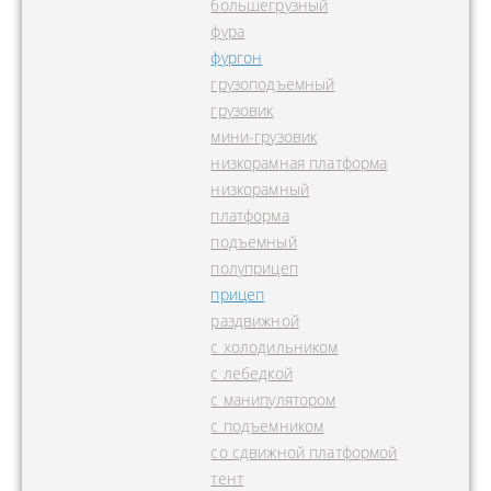
большегрузный
фура
фургон
грузоподъемный
грузовик
мини-грузовик
низкорамная платформа
низкорамный
платформа
подъемный
полуприцеп
прицеп
раздвижной
с холодильником
с лебедкой
с манипулятором
с подъемником
со сдвижной платформой
тент