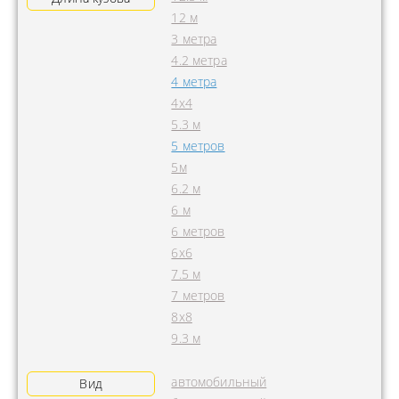
12 м
3 метра
4.2 метра
4 метра
4x4
5.3 м
5 метров
5м
6.2 м
6 м
6 метров
6х6
7.5 м
7 метров
8х8
9.3 м
автомобильный
Вид