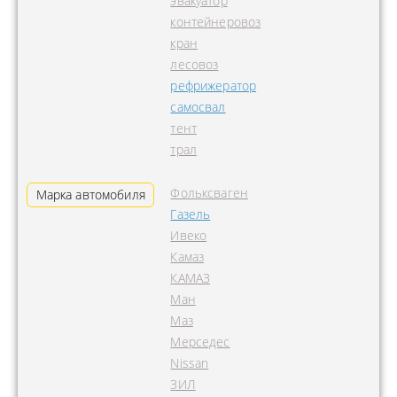
эвакуатор
контейнеровоз
кран
лесовоз
рефрижератор
самосвал
тент
трал
Фольксваген
Марка автомобиля
Газель
Ивеко
Камаз
КАМАЗ
Ман
Маз
Мерседес
Nissan
ЗИЛ