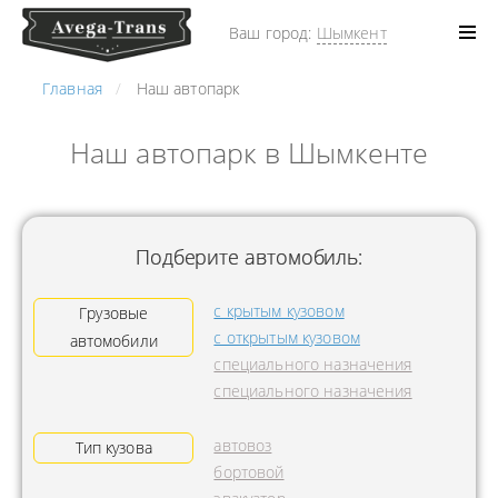
Ваш город:
Шымкент
Главная
Наш автопарк
Наш автопарк в Шымкенте
Подберите автомобиль:
с крытым кузовом
Грузовые
с открытым кузовом
автомобили
специального назначения
специального назначения
автовоз
Тип кузова
бортовой