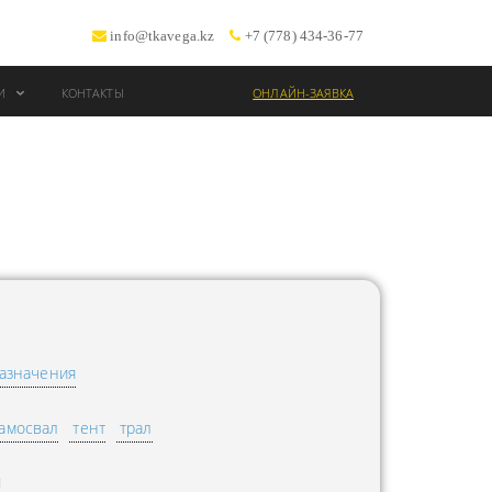
info@tkavega.kz
+7 (778) 434-36-77
ИИ
КОНТАКТЫ
ОНЛАЙН-ЗАЯВКА
ВОЗКИ
Т
азначения
амосвал
тент
трал
Л