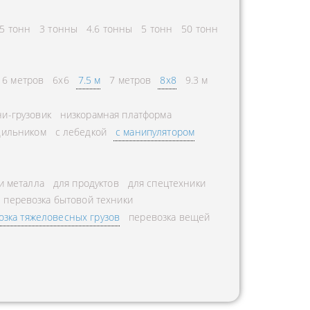
5 тонн
3 тонны
4.6 тонны
5 тонн
50 тонн
6 метров
6х6
7.5 м
7 метров
8х8
9.3 м
и-грузовик
низкорамная платформа
дильником
с лебедкой
с манипулятором
и металла
для продуктов
для спецтехники
перевозка бытовой техники
озка тяжеловесных грузов
перевозка вещей