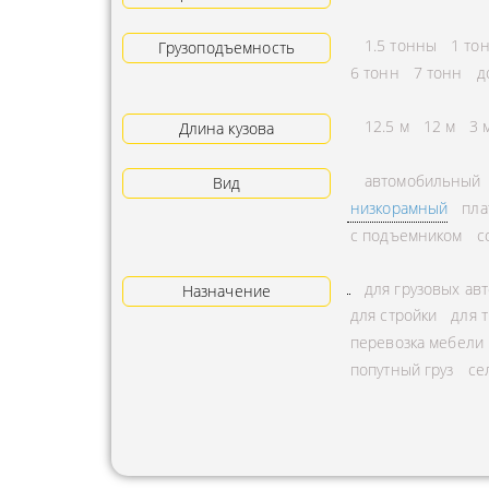
АРЕНДА ТРАКТОРА
ПРЕДОСТ
1.5 тонны
1 то
Грузоподъемность
УСЛУГИ АВТОКРАНА
ЭКСПЕДИ
6 тонн
7 тонн
д
ЗАКАЗ МАНИПУЛЯТОРА
ТЕМПЕРАТ
12.5 м
12 м
3 
Длина кузова
АВИАПЕРЕВОЗКА
ПЕРЕВОЗК
автомобильный
Вид
АВТОМОБИЛЬНЫЕ
ПЕРЕВОЗК
низкорамный
пла
ГРУЗОПЕРЕВОЗКИ
РАССЧИТА
с подъемником
с
МУЛЬТИМОДАЛЬНЫЕ
ПЕРЕВОЗК
ПЕРЕВОЗКИ
для грузовых ав
Назначение
ОХРАНА Г
для стройки
для 
АВТОПЕРЕВОЗКИ
ПЕРЕВОЗ
перевозка мебели
СБОРНОГО ГРУЗА
попутный груз
се
БАЛЛОНО
ДОСТАВКА
ПЕРЕВОЗК
НЕГАБАРИТНЫХ ГРУЗОВ
ПЕРЕВОЗК
ЖЕЛЕЗНОДОРОЖНЫЕ
ПЕРЕВОЗК