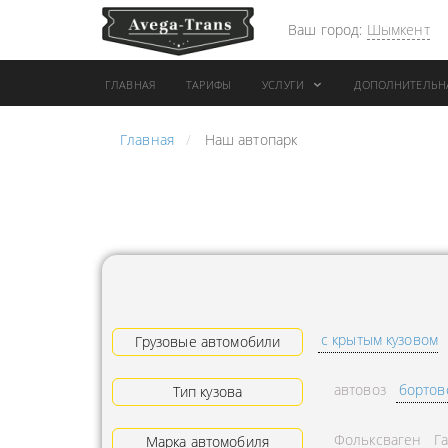
Ваш город:
Шымкент
ГЛАВНАЯ
ТАРИФЫ
УСЛУГИ
ДОПОЛНИТЕЛЬН
Главная
Наш автопарк
АРЕНДА АВТОБУСА
ПЕРЕВОЗК
ГРУЗОВОЙ ТРАНСПОРТ С
"ЭКСПРЕС
КОНИКОМ
ПЕРЕВОЗК
АРЕНДА ТРОЛЛЕЙГРУЗА
АРЕНДА А
ТЕХНИКА С
АВИАПЕР
ГИДРОБОРТАМИ
ГРУЗОВ
с крытым кузовом
ГРУЗОВАЯ ТЕХНИКА
Грузовые автомобили
ЗАКАЗАТЬ
РАЗНОЙ ПОГРУЗКИ
ДОСТАВКА
автовоз
бортов
Тип кузова
ПЕРЕВОЗКА ТРУБ
АДРЕСА
Фольксваген
Г
АРЕНДА БУЛЬДОЗЕРА
Марка автомобиля
ЛОГИСТИ