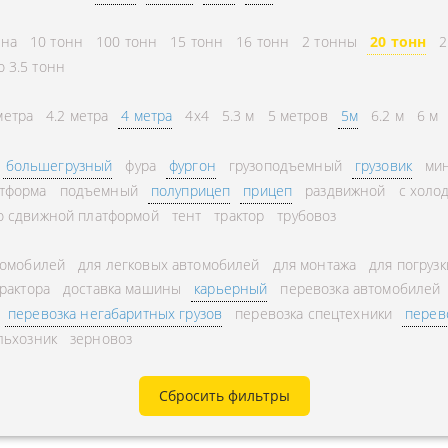
СНГ
АВЛЕНИЕ
нна
10 тонн
100 тонн
15 тонн
16 тонн
2 тонны
20 тонн
2
ГОРОДСКИЕ
ТОРА
о 3.5 тонн
АВТОГРУЗОПЕРЕВОЗКИ
УРНЫЕ ПЕРЕВОЗКИ
МЕЖДУГОРОДНЫЕ
метра
4.2 метра
4 метра
4x4
5.3 м
5 метров
5м
6.2 м
6 м
А ЩЕБНЯ
АВТОГРУЗОПЕРЕВОЗКИ
большегрузный
фура
фургон
грузоподъемный
грузовик
мин
А МУКИ
ПЕРЕВОЗКИ В БЕЛАРУСЬ
тформа
подъемный
полуприцеп
прицеп
раздвижной
с холо
ТЬ РАССТОЯНИЕ
ПЕРЕВОЗКИ В
о сдвижной платформой
тент
трактор
трубовоз
А УГЛЯ
УЗБЕКИСТАН
томобилей
для легковых автомобилей
для монтажа
для погрузк
РУЗА
трактора
доставка машины
карьерный
перевозка автомобилей
КА КИСЛОРОДНЫХ
перевозка негабаритных грузов
перевозка спецтехники
перев
льхозник
зерновоз
В
А ГАЗА
Сбросить фильтры
А ОПАСНОГО ГРУЗА
А