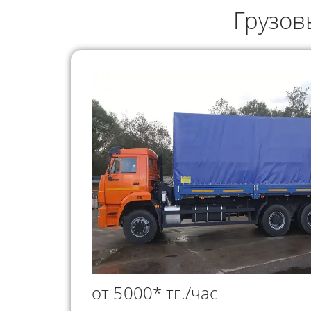
ГРУЗОПЕРЕВОЗКИ
Грузов
НЕФТЕПР
ИНДИВИДУАЛЬНЫЕ
ПЕРЕВОЗК
ГРУЗОПЕРЕВОЗКИ
КОНТЕЙНЕРНЫЕ
ПЕРЕВОЗКИ
от 5000* тг./час