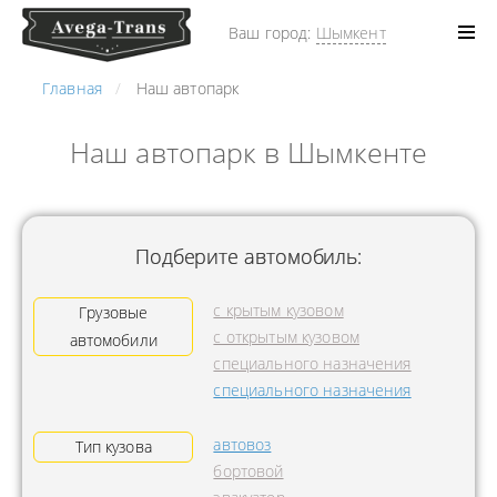
Ваш город:
Шымкент
Главная
Наш автопарк
Наш автопарк в Шымкенте
Подберите автомобиль:
с крытым кузовом
Грузовые
с открытым кузовом
автомобили
специального назначения
специального назначения
автовоз
Тип кузова
бортовой