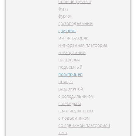
большегрузный
фура
фургон
грузоподъемный
грузовик
мини-грузовик
низкорамная платформа
низкорамный
платформа
подъемный
полуприцеп
прицеп
раздвижной
с холодильником
с лебедкой
с манипулятором
с подъемником
со сдвижной платформой
тент