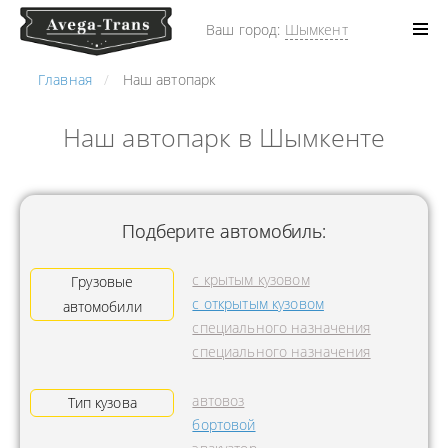
Ваш город:
Шымкент
Главная
Наш автопарк
Наш автопарк в Шымкенте
Подберите автомобиль:
с крытым кузовом
Грузовые
с открытым кузовом
автомобили
специального назначения
специального назначения
автовоз
Тип кузова
бортовой