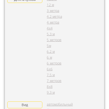
12 м
3 метра
4.2 метра
4 метра
4x4
5.3 м
5 метров
5м
6.2 м
6 м
6 метров
6х6
7.5 м
7 метров
8х8
9.3 м
автомобильный
Вид