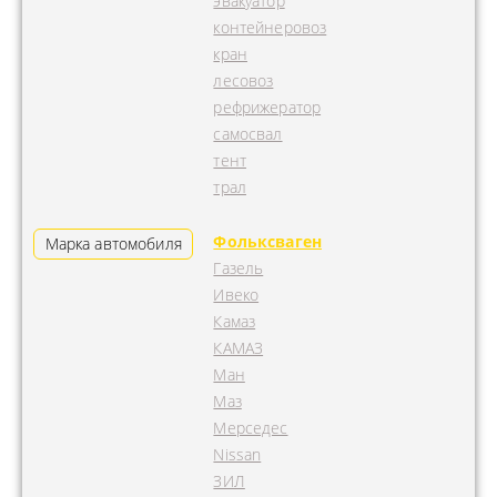
эвакуатор
контейнеровоз
кран
лесовоз
рефрижератор
самосвал
тент
трал
Фольксваген
Марка автомобиля
Газель
Ивеко
Камаз
КАМАЗ
Ман
Маз
Мерседес
Nissan
ЗИЛ