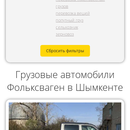
грузов
перевозка вещей
попутный груз
сельхозник
зерновоз
Сбросить фильтры
Грузовые автомобили
Фольксваген в Шымкенте