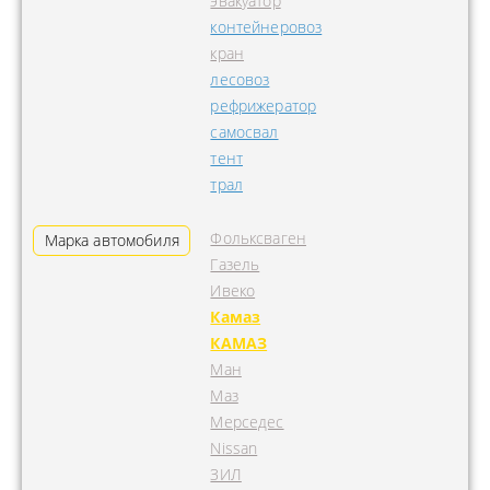
эвакуатор
контейнеровоз
кран
лесовоз
рефрижератор
самосвал
тент
трал
Фольксваген
Марка автомобиля
Газель
Ивеко
Камаз
КАМАЗ
Ман
Маз
Мерседес
Nissan
ЗИЛ