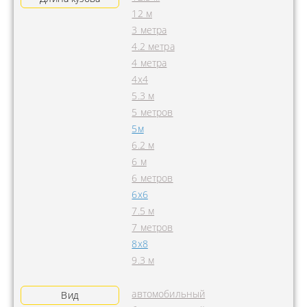
12 м
3 метра
4.2 метра
4 метра
4x4
5.3 м
5 метров
5м
6.2 м
6 м
6 метров
6х6
7.5 м
7 метров
8х8
9.3 м
автомобильный
Вид