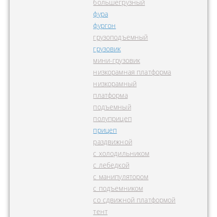
большегрузный
фура
фургон
грузоподъемный
грузовик
мини-грузовик
низкорамная платформа
низкорамный
платформа
подъемный
полуприцеп
прицеп
раздвижной
с холодильником
с лебедкой
с манипулятором
с подъемником
со сдвижной платформой
тент