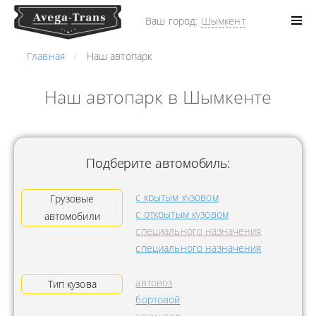
Ваш город:
Шымкент
Главная
Наш автопарк
Наш автопарк в Шымкенте
Подберите автомобиль:
с крытым кузовом
Грузовые
с открытым кузовом
автомобили
специального назначения
специального назначения
автовоз
Тип кузова
бортовой