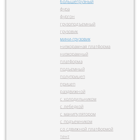
большегрузный
фура
фургон
грузоподъемный
грузовик
мини-грузовик
низкорамная платформа
низкорамный
платформа
подъемный
полуприцеп
прицеп
раздвижной
с холодильником
с лебедкой
с манипулятором
с подъемником
со сдвижной платформой
тент