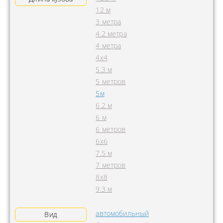
12 м
3 метра
4.2 метра
4 метра
4x4
5.3 м
5 метров
5м
6.2 м
6 м
6 метров
6х6
7.5 м
7 метров
8х8
9.3 м
автомобильный
Вид