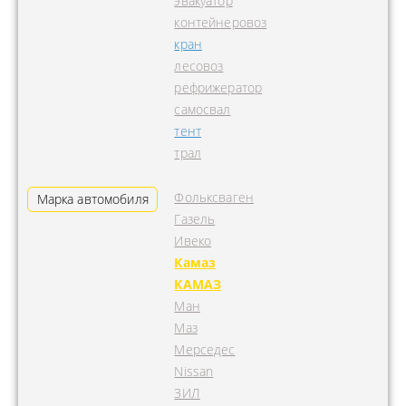
эвакуатор
контейнеровоз
кран
лесовоз
рефрижератор
самосвал
тент
трал
Фольксваген
Марка автомобиля
Газель
Ивеко
Камаз
КАМАЗ
Ман
Маз
Мерседес
Nissan
ЗИЛ