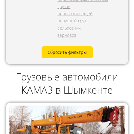
грузов
перевозка вещей
попутный груз
сельхозник
зерновоз
Сбросить фильтры
Грузовые автомобили
КАМАЗ в Шымкенте