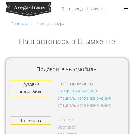
Ваш город:
Шымкент
Главная
Наш автопарк
Наш автопарк в Шымкенте
Подберите автомобиль:
с крытым кузовом
Грузовые
с открытым кузовом
автомобили
специального назначения
специального назначения
автовоз
Тип кузова
бортовой