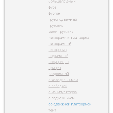
большегрузный
фура
фургон
грузоподъемный
грузовик
мини-грузовик
низкорамная платформа
низкорамный
платформа
подъемный
полуприцеп
прицеп
раздвижной
с холодильником
с лебедкой
с манипулятором
с подъемником
со сдвижной платформой
тент