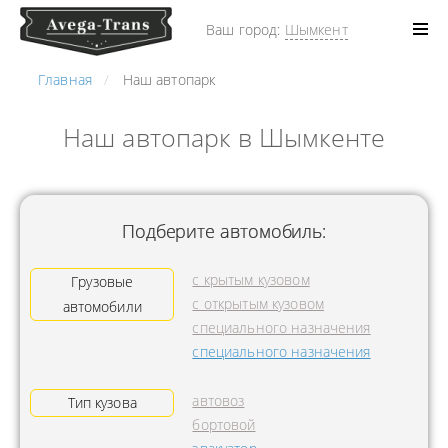
Ваш город:
Шымкент
Главная
Наш автопарк
Наш автопарк в Шымкенте
Подберите автомобиль:
с крытым кузовом
Грузовые
с открытым кузовом
автомобили
специального назначения
специального назначения
автовоз
Тип кузова
бортовой