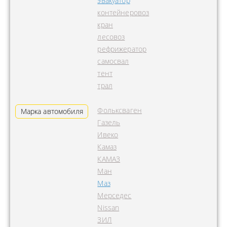
эвакуатор
контейнеровоз
кран
лесовоз
рефрижератор
самосвал
тент
трал
Фольксваген
Марка автомобиля
Газель
Ивеко
Камаз
КАМАЗ
Ман
Маз
Мерседес
Nissan
ЗИЛ