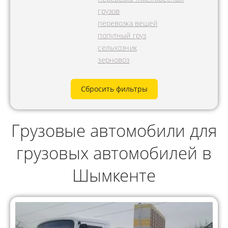
грузов
перевозка вещей
попутный груз
сельхозник
зерновоз
Сбросить фильтры
Грузовые автомобили для
грузовых автомобилей в
Шымкенте