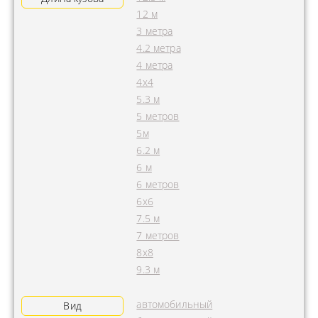
12 м
3 метра
4.2 метра
4 метра
4x4
5.3 м
5 метров
5м
6.2 м
6 м
6 метров
6х6
7.5 м
7 метров
8х8
9.3 м
автомобильный
Вид