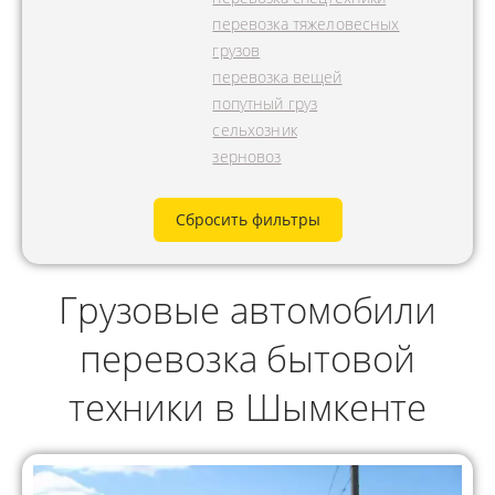
перевозка тяжеловесных
грузов
перевозка вещей
попутный груз
сельхозник
зерновоз
Сбросить фильтры
Грузовые автомобили
перевозка бытовой
техники в Шымкенте