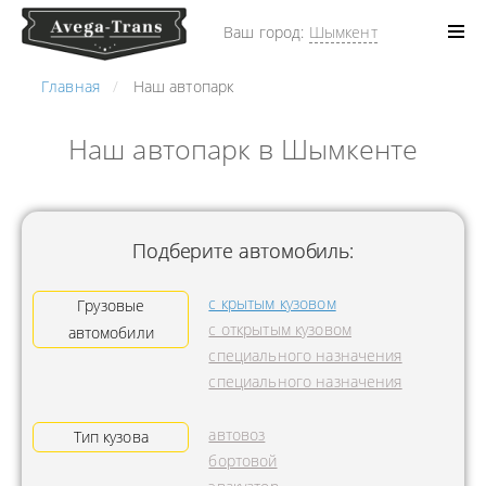
Ваш город:
Шымкент
Главная
Наш автопарк
Наш автопарк в Шымкенте
Подберите автомобиль:
с крытым кузовом
Грузовые
с открытым кузовом
автомобили
специального назначения
специального назначения
автовоз
Тип кузова
бортовой