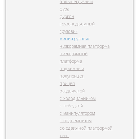
большегрузный
фура
фургон
грузоподъемный
грузовик
мини-грузовик
низкорамная платформа
низкорамный
платформа
подъемный
полуприцеп
прицеп
раздвижной
с холодильником
с лебедкой
с манипулятором
с подъемником
со сдвижной платформой
тент