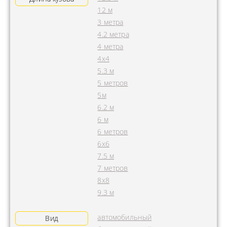
12 м
3 метра
4.2 метра
4 метра
4x4
5.3 м
5 метров
5м
6.2 м
6 м
6 метров
6х6
7.5 м
7 метров
8х8
9.3 м
автомобильный
Вид