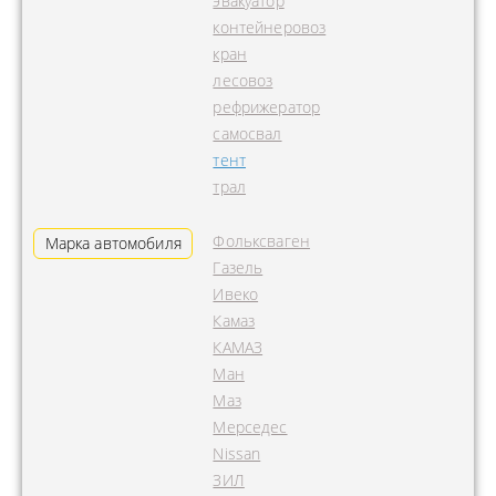
эвакуатор
контейнеровоз
кран
лесовоз
рефрижератор
самосвал
тент
трал
Фольксваген
Марка автомобиля
Газель
Ивеко
Камаз
КАМАЗ
Ман
Маз
Мерседес
Nissan
ЗИЛ