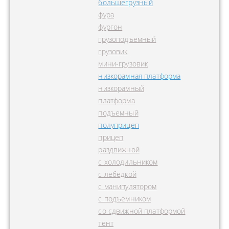
большегрузный
фура
фургон
грузоподъемный
грузовик
мини-грузовик
низкорамная платформа
низкорамный
платформа
подъемный
полуприцеп
прицеп
раздвижной
с холодильником
с лебедкой
с манипулятором
с подъемником
со сдвижной платформой
тент