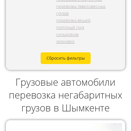
перевозка тяжеловесных
грузов
перевозка вещей
попутный груз
сельхозник
зерновоз
Сбросить фильтры
Грузовые автомобили
перевозка негабаритных
грузов в Шымкенте