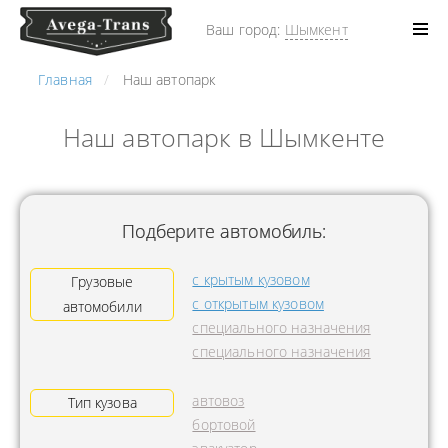
Ваш город:
Шымкент
Главная
Наш автопарк
Наш автопарк в Шымкенте
Подберите автомобиль:
с крытым кузовом
Грузовые
с открытым кузовом
автомобили
специального назначения
специального назначения
автовоз
Тип кузова
бортовой