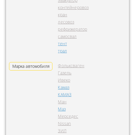
эвакуатор
контейнеровоз
кран
лесовоз
рефрижератор
самосвал
тент
трал
Фольксваген
Марка автомобиля
Газель
Ивеко
Камаз
КАМАЗ
Ман
Маз
Мерседес
Nissan
ЗИЛ