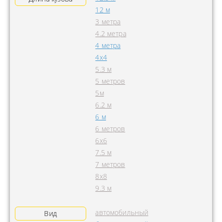
12 м
3 метра
4.2 метра
4 метра
4x4
5.3 м
5 метров
5м
6.2 м
6 м
6 метров
6х6
7.5 м
7 метров
8х8
9.3 м
автомобильный
Вид